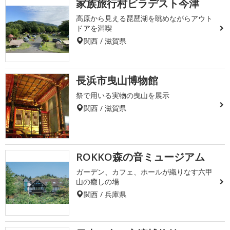
家族旅行村ビラデスト今津
高原から見える琵琶湖を眺めながらアウト
ドアを満喫
関西 / 滋賀県
長浜市曳山博物館
祭で用いる実物の曳山を展示
関西 / 滋賀県
ROKKO森の音ミュージアム
ガーデン、カフェ、ホールが織りなす六甲
山の癒しの場
関西 / 兵庫県