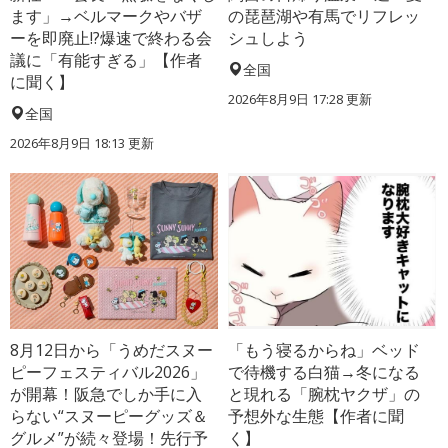
ます」→ベルマークやバザ
の琵琶湖や有馬でリフレッ
ーを即廃止!?爆速で終わる会
シュしよう
議に「有能すぎる」【作者
全国
に聞く】
2026年8月9日 17:28
更新
全国
2026年8月9日 18:13
更新
8月12日から「うめだスヌー
「もう寝るからね」ベッド
ピーフェスティバル2026」
で待機する白猫→冬になる
が開幕！阪急でしか手に入
と現れる「腕枕ヤクザ」の
らない“スヌーピーグッズ＆
予想外な生態【作者に聞
グルメ”が続々登場！先行予
く】