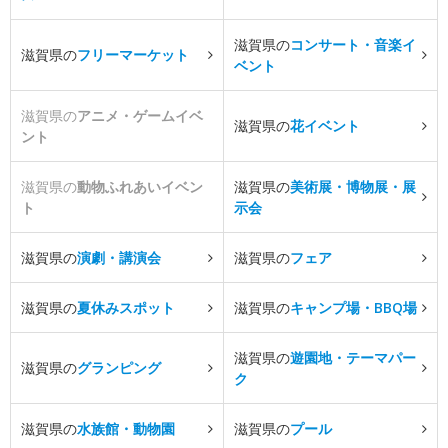
滋賀県の
コンサート・音楽イ
滋賀県の
フリーマーケット
ベント
滋賀県の
アニメ・ゲームイベ
滋賀県の
花イベント
ント
滋賀県の
動物ふれあいイベン
滋賀県の
美術展・博物展・展
ト
示会
滋賀県の
演劇・講演会
滋賀県の
フェア
滋賀県の
夏休みスポット
滋賀県の
キャンプ場・BBQ場
滋賀県の
遊園地・テーマパー
滋賀県の
グランピング
ク
滋賀県の
水族館・動物園
滋賀県の
プール