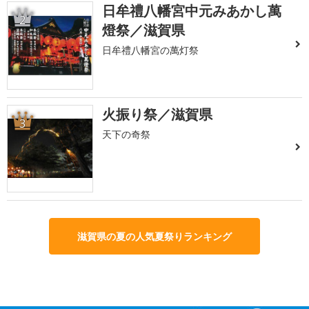
日牟禮八幡宮中元みあかし萬
2
燈祭／滋賀県
日牟禮八幡宮の萬灯祭
火振り祭／滋賀県
3
天下の奇祭
滋賀県の夏の人気夏祭りランキング