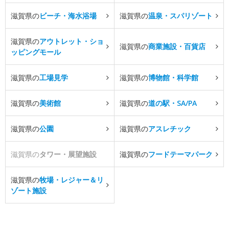
滋賀県の
ビーチ・海水浴場
滋賀県の
温泉・スパリゾート
滋賀県の
アウトレット・ショ
滋賀県の
商業施設・百貨店
ッピングモール
滋賀県の
工場見学
滋賀県の
博物館・科学館
滋賀県の
美術館
滋賀県の
道の駅・SA/PA
滋賀県の
公園
滋賀県の
アスレチック
滋賀県の
タワー・展望施設
滋賀県の
フードテーマパーク
滋賀県の
牧場・レジャー＆リ
ゾート施設