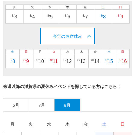
月
火
水
木
金
土
日
8/
8/
8/
8/
8/
8/
8/
3
4
5
6
7
8
9
今年のお盆休み
土
日
月
火
水
木
金
土
日
8/
8/
8/
8/
8/
8/
8/
8/
8/
8
9
10
11
12
13
14
15
16
来週以降の滋賀県の夏休みイベントを探している方はこちら！
6月
7月
8月
月
火
水
木
金
土
日