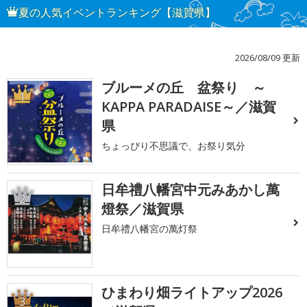
夏の人気イベントランキング【滋賀県】
2026/08/09 更新
ブルーメの丘 盆祭り ～
1
KAPPA PARADAISE～／滋賀
県
ちょっぴり不思議で、お祭り気分
日牟禮八幡宮中元みあかし萬
2
燈祭／滋賀県
日牟禮八幡宮の萬灯祭
ひまわり畑ライトアップ2026
3