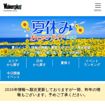
MENU
夏のイベント情報が満載！夏祭りやプール、海水浴場、
キャンプ場など遊べるスポットを大紹介
エリア
日付
イベント
夏祭り
から探す
から探す
ランキング
今日開催
イベント
2026年情報へ順次更新しておりますが一部、昨年の情
報もございます。予めご了承ください。