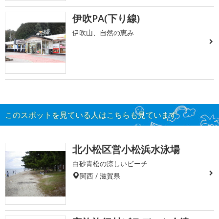
伊吹PA(下り線)
伊吹山、自然の恵み
このスポットを見ている人はこちらも見ています
北小松区営小松浜水泳場
白砂青松の涼しいビーチ
関西 / 滋賀県