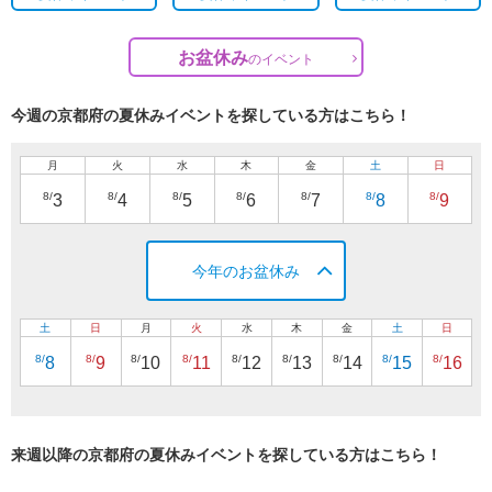
お盆休み
の
イベント
今週の京都府の夏休みイベントを探している方はこちら！
月
火
水
木
金
土
日
8/
8/
8/
8/
8/
8/
8/
3
4
5
6
7
8
9
今年のお盆休み
土
日
月
火
水
木
金
土
日
8/
8/
8/
8/
8/
8/
8/
8/
8/
8
9
10
11
12
13
14
15
16
来週以降の京都府の夏休みイベントを探している方はこちら！