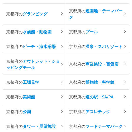
京都府の
遊園地・テーマパー
京都府の
グランピング
ク
京都府の
水族館・動物園
京都府の
プール
京都府の
ビーチ・海水浴場
京都府の
温泉・スパリゾート
京都府の
アウトレット・ショ
京都府の
商業施設・百貨店
ッピングモール
京都府の
工場見学
京都府の
博物館・科学館
京都府の
美術館
京都府の
道の駅・SA/PA
京都府の
公園
京都府の
アスレチック
京都府の
タワー・展望施設
京都府の
フードテーマパーク