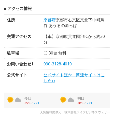
アクセス情報
住所
京都府
京都市右京区京北下中町鳥
谷 あうるの原っぱ
交通アクセス
【車】京都縦貫道園部ICから約30
分
駐車場
〇 30台 無料
お問い合わせ1
090-3128-4010
公式サイト
公式サイトほか、関連サイトはこ
ちら
今日
明日
35℃
／
27℃
38℃
／
27℃
天気情報提供元：株式会社ライフビジネスウェザー