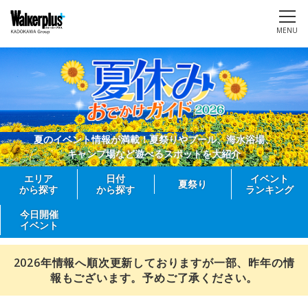
MENU
夏のイベント情報が満載！夏祭りやプール、海水浴場、
キャンプ場など遊べるスポットを大紹介
エリア
日付
イベント
夏祭り
から探す
から探す
ランキング
今日開催
イベント
2026年情報へ順次更新しておりますが一部、昨年の情
報もございます。予めご了承ください。