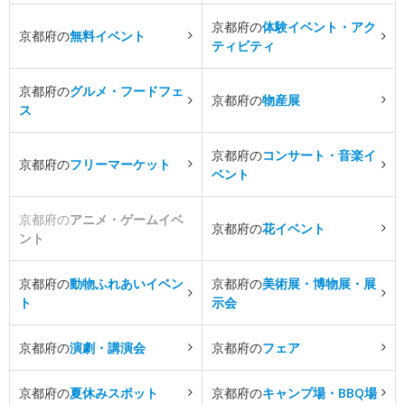
京都府の
体験イベント・アク
京都府の
無料イベント
ティビティ
京都府の
グルメ・フードフェ
京都府の
物産展
ス
京都府の
コンサート・音楽イ
京都府の
フリーマーケット
ベント
京都府の
アニメ・ゲームイベ
京都府の
花イベント
ント
京都府の
動物ふれあいイベン
京都府の
美術展・博物展・展
ト
示会
京都府の
演劇・講演会
京都府の
フェア
京都府の
夏休みスポット
京都府の
キャンプ場・BBQ場