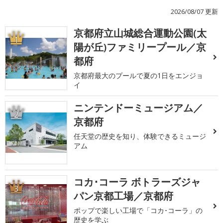
2026/08/07 更新
京都府立山城総合運動公園(太
1
陽が丘)ファミリープール／京
都府
京都府最大のプールで夏の1日をエンジョ
イ
ニンテンドーミュージアム／
2
京都府
任天堂の歴史を知り、体験できるミュージ
アム
コカ･コーラ ボトラーズジャ
3
パン京都工場／京都府
ポップで楽しい工場で「コカ･コーラ」の
歴史を学ぶ