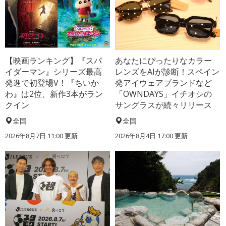
【映画ランキング】『スパ
あなたにぴったりなカラー
イダーマン』シリーズ最高
レンズをAIが診断！スペイン
発進で初登場V！『ちいか
発アイウェアブランドなど
わ』は2位、新作3本がラン
「OWNDAYS」イチオシの
クイン
サングラスが続々リリース
全国
全国
2026年8月7日 11:00
更新
2026年8月4日 17:00
更新