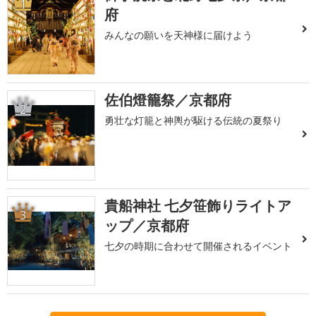
1
府
みんなの願いを天神様に届けよう
佐伯燈籠祭／京都府
2
勇壮な灯籠と神輿が駆ける伝統の夏祭り
貴船神社 七夕笹飾りライトア
3
ップ／京都府
七夕の時期に合わせて開催されるイベント