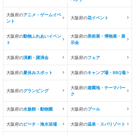
大阪府の
アニメ・ゲームイベ
大阪府の
花イベント
ント
大阪府の
動物ふれあいイベン
大阪府の
美術展・博物展・展
ト
示会
大阪府の
演劇・講演会
大阪府の
フェア
大阪府の
夏休みスポット
大阪府の
キャンプ場・BBQ場
大阪府の
遊園地・テーマパー
大阪府の
グランピング
ク
大阪府の
水族館・動物園
大阪府の
プール
大阪府の
ビーチ・海水浴場
大阪府の
温泉・スパリゾート