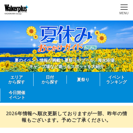
MENU
夏のイベント情報が満載！夏祭りやプール、海水浴場、
キャンプ場など遊べるスポットを大紹介
エリア
日付
イベント
夏祭り
から探す
から探す
ランキング
今日開催
イベント
2026年情報へ順次更新しておりますが一部、昨年の情
報もございます。予めご了承ください。