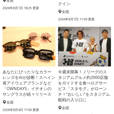
全国
クイン
2026年8月7日 18:25
更新
全国
2026年8月7日 11:00
更新
あなたにぴったりなカラー
今週末開幕！Ｊリーグのス
レンズをAIが診断！スペイン
タジアムグルメ約2000店舗
発アイウェアブランドなど
をガイドする食べログサー
「OWNDAYS」イチオシの
ビス「スタモグ」がローン
サングラスが続々リリース
チ！“おいしい”をスタジアム
観戦の入り口に
全国
全国
2026年8月4日 17:00
更新