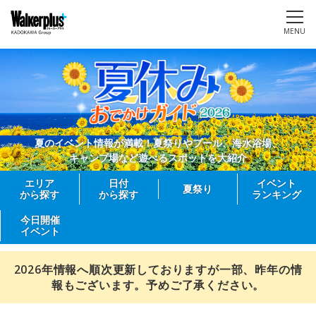
MENU
夏のイベント情報が満載！夏祭りやプール、海水浴場、
キャンプ場など遊べるスポットを大紹介
エリア
日付
イベント
夏祭り
から探す
から探す
ランキング
今日開催
イベント
2026年情報へ順次更新しておりますが一部、昨年の情
報もございます。予めご了承ください。