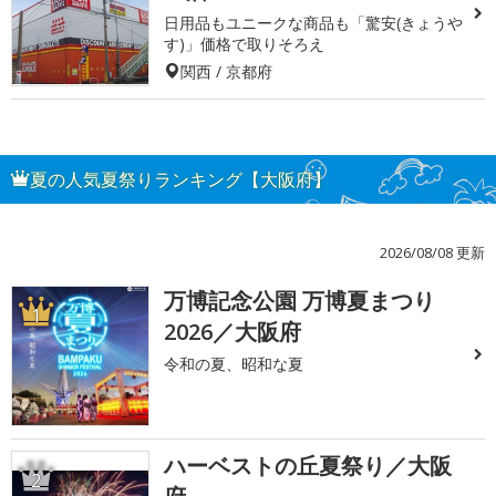
日用品もユニークな商品も「驚安(きょうや
す)」価格で取りそろえ
関西 / 京都府
夏の人気夏祭りランキング【大阪府】
2026/08/08 更新
万博記念公園 万博夏まつり
1
2026／大阪府
令和の夏、昭和な夏
ハーベストの丘夏祭り／大阪
2