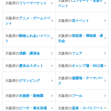
大阪府の
コンサート・音楽イ
大阪府の
フリーマーケット
ベント
大阪府の
アニメ・ゲームイベ
大阪府の
花イベント
ント
大阪府の
動物ふれあいイベン
大阪府の
美術展・博物展・展
ト
示会
大阪府の
演劇・講演会
大阪府の
フェア
大阪府の
夏休みスポット
大阪府の
キャンプ場・BBQ場
大阪府の
遊園地・テーマパー
大阪府の
グランピング
ク
大阪府の
水族館・動物園
大阪府の
プール
大阪府の
ビーチ・海水浴場
大阪府の
温泉・スパリゾート