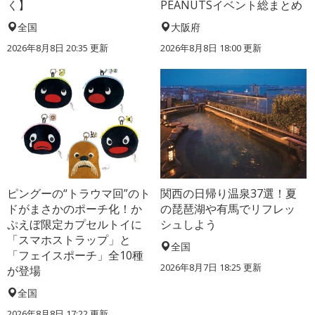
く】
PEANUTSイベント総まとめ
全国
大阪府
2026年8月8日 20:35
更新
2026年8月8日 18:00
更新
ピングーの“トラウマ回”のト
関西の日帰り温泉37選！夏
ドがまさかのポーチ化！か
の琵琶湖や有馬でリフレッ
ぷえぼ限定カプセルトイに
シュしよう
「スマホストラップ」と
全国
「フェイスポーチ」全10種
2026年8月7日 18:25
更新
が登場
全国
2026年8月8日 17:22
更新