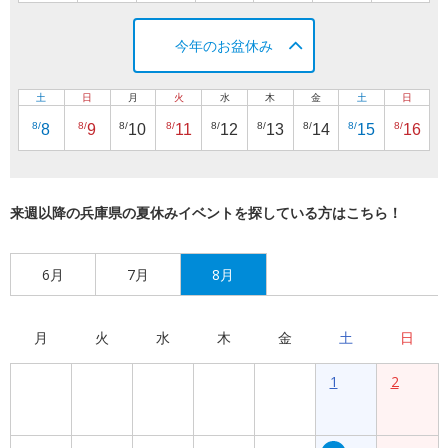
今年のお盆休み
土
日
月
火
水
木
金
土
日
8/
8/
8/
8/
8/
8/
8/
8/
8/
8
9
10
11
12
13
14
15
16
来週以降の兵庫県の夏休みイベントを探している方はこちら！
6月
7月
8月
月
火
水
木
金
土
日
1
2