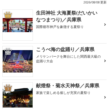
2026/08/08 更新
生田神社 大海夏祭(だいかい
1
なつまつり)／兵庫県
国際都市神戸を象徴する夏祭り
こうべ海の盆踊り／兵庫県
2
メリケンパークを舞台にした関西最大級の
盆踊り大会
献燈祭・菊水天神祭／兵庫県
3
家族で楽しめる催しが充実の夏祭り