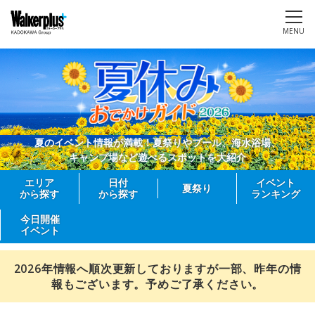
MENU
夏のイベント情報が満載！夏祭りやプール、海水浴場、
キャンプ場など遊べるスポットを大紹介
エリア
日付
イベント
夏祭り
から探す
から探す
ランキング
今日開催
イベント
2026年情報へ順次更新しておりますが一部、昨年の情
報もございます。予めご了承ください。