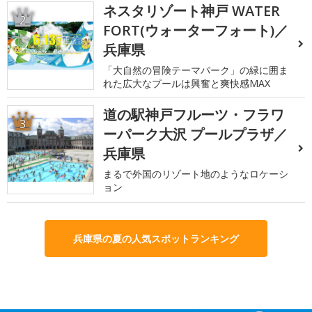
ネスタリゾート神戸 WATER
2
FORT(ウォーターフォート)／
兵庫県
「大自然の冒険テーマパーク」の緑に囲ま
れた広大なプールは興奮と爽快感MAX
道の駅神戸フルーツ・フラワ
3
ーパーク大沢 プールプラザ／
兵庫県
まるで外国のリゾート地のようなロケーシ
ョン
兵庫県の夏の人気スポットランキング