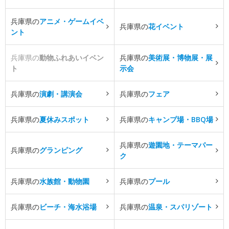
兵庫県の
アニメ・ゲームイベ
兵庫県の
花イベント
ント
兵庫県の
動物ふれあいイベン
兵庫県の
美術展・博物展・展
ト
示会
兵庫県の
演劇・講演会
兵庫県の
フェア
兵庫県の
夏休みスポット
兵庫県の
キャンプ場・BBQ場
兵庫県の
遊園地・テーマパー
兵庫県の
グランピング
ク
兵庫県の
水族館・動物園
兵庫県の
プール
兵庫県の
ビーチ・海水浴場
兵庫県の
温泉・スパリゾート