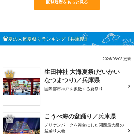
閲覧履歴をもっと見る
夏の人気夏祭りランキング【兵庫県】
2026/08/08 更新
生田神社 大海夏祭(だいかい
1
なつまつり)／兵庫県
国際都市神戸を象徴する夏祭り
こうべ海の盆踊り／兵庫県
2
メリケンパークを舞台にした関西最大級の
盆踊り大会