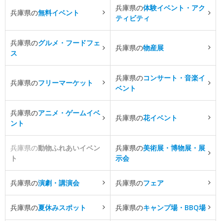
兵庫県の
体験イベント・アク
兵庫県の
無料イベント
ティビティ
兵庫県の
グルメ・フードフェ
兵庫県の
物産展
ス
兵庫県の
コンサート・音楽イ
兵庫県の
フリーマーケット
ベント
兵庫県の
アニメ・ゲームイベ
兵庫県の
花イベント
ント
兵庫県の
動物ふれあいイベン
兵庫県の
美術展・博物展・展
ト
示会
兵庫県の
演劇・講演会
兵庫県の
フェア
兵庫県の
夏休みスポット
兵庫県の
キャンプ場・BBQ場