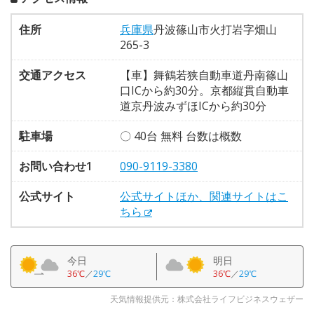
住所
兵庫県
丹波篠山市火打岩字畑山
265-3
交通アクセス
【車】舞鶴若狭自動車道丹南篠山
口ICから約30分。京都縦貫自動車
道京丹波みずほICから約30分
駐車場
〇 40台 無料 台数は概数
お問い合わせ1
090-9119-3380
公式サイト
公式サイトほか、関連サイトはこ
ちら
今日
明日
36℃
／
29℃
36℃
／
29℃
天気情報提供元：株式会社ライフビジネスウェザー