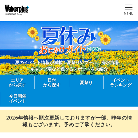
MENU
夏のイベント情報が満載！夏祭りやプール、海水浴場、
キャンプ場など遊べるスポットを大紹介
エリア
日付
イベント
夏祭り
から探す
から探す
ランキング
今日開催
イベント
2026年情報へ順次更新しておりますが一部、昨年の情
報もございます。予めご了承ください。