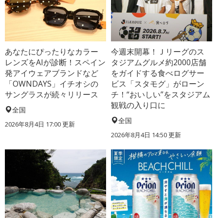
あなたにぴったりなカラー
今週末開幕！Ｊリーグのス
レンズをAIが診断！スペイン
タジアムグルメ約2000店舗
発アイウェアブランドなど
をガイドする食べログサー
「OWNDAYS」イチオシの
ビス「スタモグ」がローン
サングラスが続々リリース
チ！“おいしい”をスタジアム
観戦の入り口に
全国
全国
2026年8月4日 17:00
更新
2026年8月4日 14:50
更新