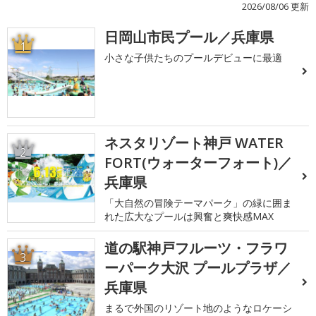
2026/08/06 更新
日岡山市民プール／兵庫県
1
小さな子供たちのプールデビューに最適
ネスタリゾート神戸 WATER
2
FORT(ウォーターフォート)／
兵庫県
「大自然の冒険テーマパーク」の緑に囲ま
れた広大なプールは興奮と爽快感MAX
道の駅神戸フルーツ・フラワ
3
ーパーク大沢 プールプラザ／
兵庫県
まるで外国のリゾート地のようなロケーシ