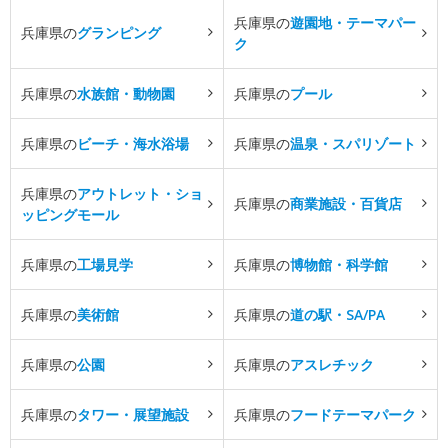
兵庫県の
遊園地・テーマパー
兵庫県の
グランピング
ク
兵庫県の
水族館・動物園
兵庫県の
プール
兵庫県の
ビーチ・海水浴場
兵庫県の
温泉・スパリゾート
兵庫県の
アウトレット・ショ
兵庫県の
商業施設・百貨店
ッピングモール
兵庫県の
工場見学
兵庫県の
博物館・科学館
兵庫県の
美術館
兵庫県の
道の駅・SA/PA
兵庫県の
公園
兵庫県の
アスレチック
兵庫県の
タワー・展望施設
兵庫県の
フードテーマパーク