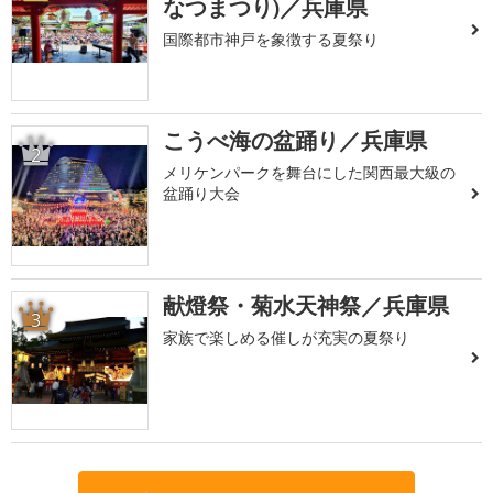
なつまつり)／兵庫県
国際都市神戸を象徴する夏祭り
こうべ海の盆踊り／兵庫県
2
メリケンパークを舞台にした関西最大級の
盆踊り大会
献燈祭・菊水天神祭／兵庫県
3
家族で楽しめる催しが充実の夏祭り