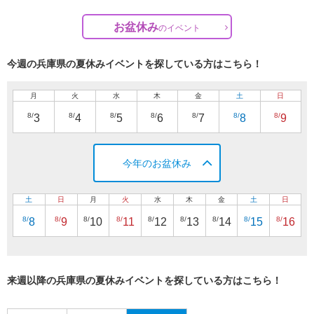
お盆休み
の
イベント
今週の兵庫県の夏休みイベントを探している方はこちら！
月
火
水
木
金
土
日
8/
8/
8/
8/
8/
8/
8/
3
4
5
6
7
8
9
今年のお盆休み
土
日
月
火
水
木
金
土
日
8/
8/
8/
8/
8/
8/
8/
8/
8/
8
9
10
11
12
13
14
15
16
来週以降の兵庫県の夏休みイベントを探している方はこちら！