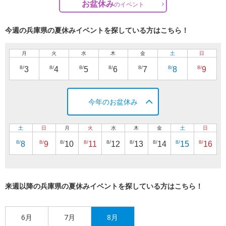
お盆休み
の
イベント
今週の兵庫県の夏休みイベントを探している方はこちら！
月
火
水
木
金
土
日
8/
8/
8/
8/
8/
8/
8/
3
4
5
6
7
8
9
今年のお盆休み
土
日
月
火
水
木
金
土
日
8/
8/
8/
8/
8/
8/
8/
8/
8/
8
9
10
11
12
13
14
15
16
来週以降の兵庫県の夏休みイベントを探している方はこちら！
6月
7月
8月