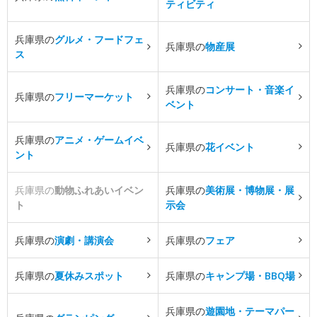
ティビティ
兵庫県の
グルメ・フードフェ
兵庫県の
物産展
ス
兵庫県の
コンサート・音楽イ
兵庫県の
フリーマーケット
ベント
兵庫県の
アニメ・ゲームイベ
兵庫県の
花イベント
ント
兵庫県の
動物ふれあいイベン
兵庫県の
美術展・博物展・展
ト
示会
兵庫県の
演劇・講演会
兵庫県の
フェア
兵庫県の
夏休みスポット
兵庫県の
キャンプ場・BBQ場
兵庫県の
遊園地・テーマパー