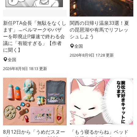
新任PTA会長「無駄をなくし
関西の日帰り温泉33選！夏
ます」→ベルマークやバザ
の琵琶湖や有馬でリフレッ
ーを即廃止!?爆速で終わる会
シュしよう
議に「有能すぎる」【作者
全国
に聞く】
2026年8月9日 17:28
更新
全国
2026年8月9日 18:13
更新
8月12日から「うめだスヌー
「もう寝るからね」ベッド