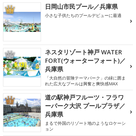
日岡山市民プール／兵庫県
1
小さな子供たちのプールデビューに最適
ネスタリゾート神戸 WATER
2
FORT(ウォーターフォート)／
兵庫県
「大自然の冒険テーマパーク」の緑に囲ま
れた広大なプールは興奮と爽快感MAX
道の駅神戸フルーツ・フラワ
3
ーパーク大沢 プールプラザ／
兵庫県
まるで外国のリゾート地のようなロケーシ
ョン