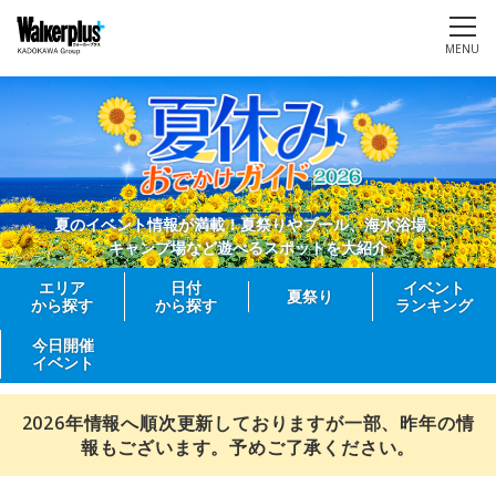
MENU
夏のイベント情報が満載！夏祭りやプール、海水浴場、
キャンプ場など遊べるスポットを大紹介
エリア
日付
イベント
夏祭り
から探す
から探す
ランキング
今日開催
イベント
2026年情報へ順次更新しておりますが一部、昨年の情
報もございます。予めご了承ください。