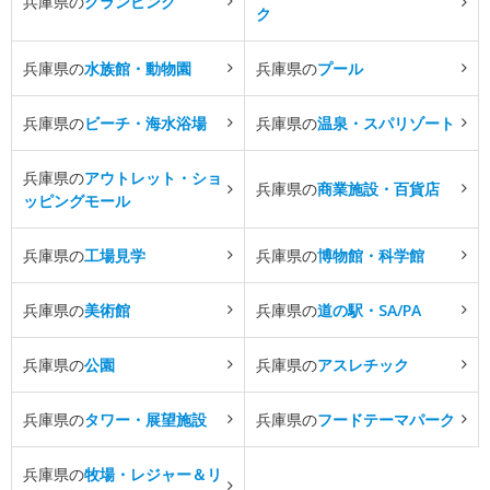
兵庫県の
グランピング
ク
兵庫県の
水族館・動物園
兵庫県の
プール
兵庫県の
ビーチ・海水浴場
兵庫県の
温泉・スパリゾート
兵庫県の
アウトレット・ショ
兵庫県の
商業施設・百貨店
ッピングモール
兵庫県の
工場見学
兵庫県の
博物館・科学館
兵庫県の
美術館
兵庫県の
道の駅・SA/PA
兵庫県の
公園
兵庫県の
アスレチック
兵庫県の
タワー・展望施設
兵庫県の
フードテーマパーク
兵庫県の
牧場・レジャー＆リ