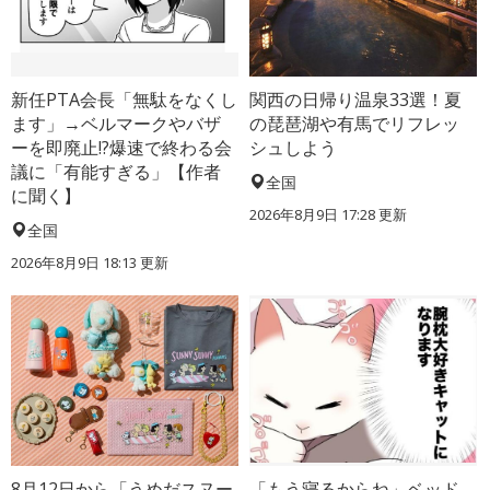
新任PTA会長「無駄をなくし
関西の日帰り温泉33選！夏
ます」→ベルマークやバザ
の琵琶湖や有馬でリフレッ
ーを即廃止!?爆速で終わる会
シュしよう
議に「有能すぎる」【作者
全国
に聞く】
2026年8月9日 17:28
更新
全国
2026年8月9日 18:13
更新
8月12日から「うめだスヌー
「もう寝るからね」ベッド