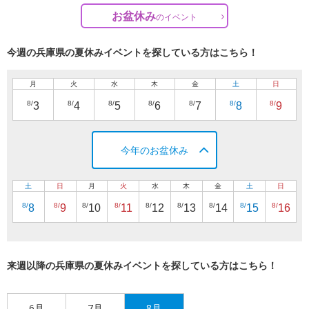
お盆休み
の
イベント
今週の兵庫県の夏休みイベントを探している方はこちら！
月
火
水
木
金
土
日
8/
8/
8/
8/
8/
8/
8/
3
4
5
6
7
8
9
今年のお盆休み
土
日
月
火
水
木
金
土
日
8/
8/
8/
8/
8/
8/
8/
8/
8/
8
9
10
11
12
13
14
15
16
来週以降の兵庫県の夏休みイベントを探している方はこちら！
6月
7月
8月