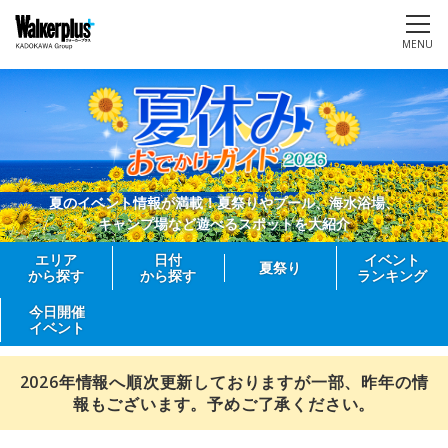
MENU
夏のイベント情報が満載！夏祭りやプール、海水浴場、
キャンプ場など遊べるスポットを大紹介
エリア
日付
イベント
夏祭り
から探す
から探す
ランキング
今日開催
イベント
2026年情報へ順次更新しておりますが一部、昨年の情
報もございます。予めご了承ください。