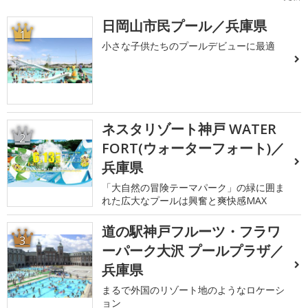
日岡山市民プール／兵庫県
1
小さな子供たちのプールデビューに最適
ネスタリゾート神戸 WATER
2
FORT(ウォーターフォート)／
兵庫県
「大自然の冒険テーマパーク」の緑に囲ま
れた広大なプールは興奮と爽快感MAX
道の駅神戸フルーツ・フラワ
3
ーパーク大沢 プールプラザ／
兵庫県
まるで外国のリゾート地のようなロケーシ
ョン