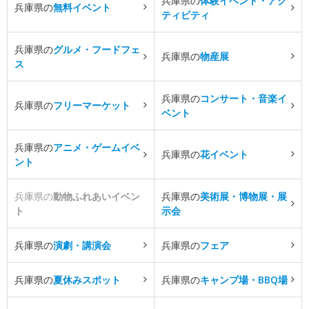
兵庫県の
体験イベント・アク
兵庫県の
無料イベント
ティビティ
兵庫県の
グルメ・フードフェ
兵庫県の
物産展
ス
兵庫県の
コンサート・音楽イ
兵庫県の
フリーマーケット
ベント
兵庫県の
アニメ・ゲームイベ
兵庫県の
花イベント
ント
兵庫県の
動物ふれあいイベン
兵庫県の
美術展・博物展・展
ト
示会
兵庫県の
演劇・講演会
兵庫県の
フェア
兵庫県の
夏休みスポット
兵庫県の
キャンプ場・BBQ場