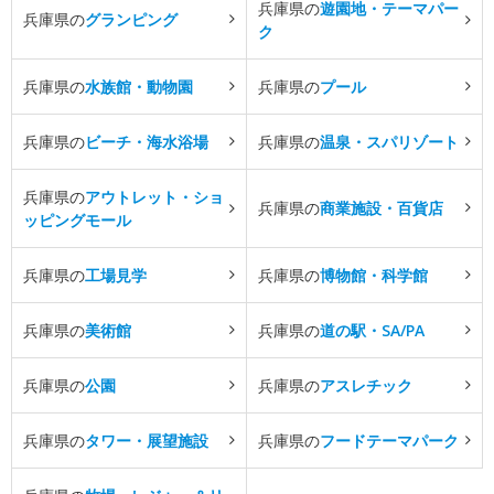
兵庫県の
遊園地・テーマパー
兵庫県の
グランピング
ク
兵庫県の
水族館・動物園
兵庫県の
プール
兵庫県の
ビーチ・海水浴場
兵庫県の
温泉・スパリゾート
兵庫県の
アウトレット・ショ
兵庫県の
商業施設・百貨店
ッピングモール
兵庫県の
工場見学
兵庫県の
博物館・科学館
兵庫県の
美術館
兵庫県の
道の駅・SA/PA
兵庫県の
公園
兵庫県の
アスレチック
兵庫県の
タワー・展望施設
兵庫県の
フードテーマパーク