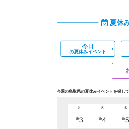
夏休
今日
の
夏休みイベント
今週の鳥取県の夏休みイベントを探し
月
火
水
8/
8/
8/
3
4
5