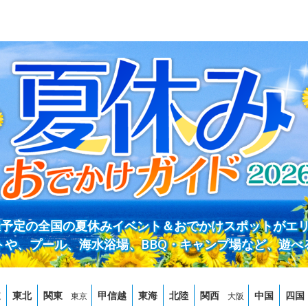
開催予定の全国の夏休みイベント＆おでかけスポットがエ
トや、プール、海水浴場、BBQ・キャンプ場など、遊べ
道
東北
関東
甲信越
東海
北陸
関西
中国
四国
東京
大阪