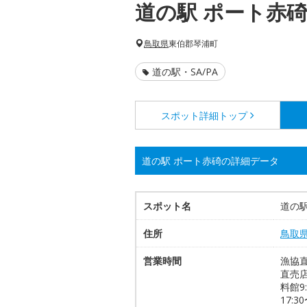
道の駅 ポート赤
鳥取県
東伯郡琴浦町
道の駅・SA/PA
スポット詳細
トップ
道の駅 ポート赤碕の詳細データ
スポット名
道の駅
住所
鳥取
営業時間
漁協直
直売店
料館9
17: