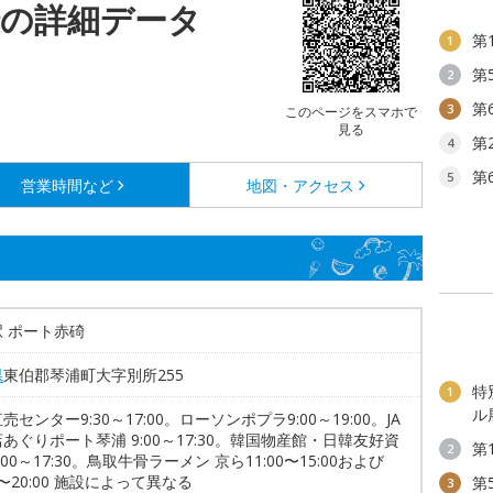
碕の詳細データ
第
1
第
2
第
3
このページをスマホで
見る
第
4
第
5
営業時間など
地図・アクセス
 ポート赤碕
県
東伯郡琴浦町大字別所255
特
1
ル
売センター9:30～17:00。ローソンポプラ9:00～19:00。JA
あぐりポート琴浦 9:00～17:30。韓国物産館・日韓友好資
第
2
:00～17:30。鳥取牛骨ラーメン 京ら11:00〜15:00および
30〜20:00 施設によって異なる
第
3