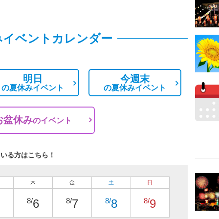
みイベントカレンダー
明日
今週末
の
夏休みイベント
の
夏休みイベント
お盆休み
の
イベント
ている方はこちら！
木
金
土
日
8/
8/
8/
8/
6
7
8
9