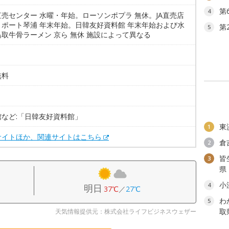
第
4
売センター 水曜・年始。ローソンポプラ 無休。JA直売店
りポート琴浦 年末年始。日韓友好資料館 年末年始および水
第
5
取牛骨ラーメン 京ら 無休 施設によって異なる
無料
。
館など:「日韓友好資料館」
東
1
サイトほか、関連サイトはこちら
倉
2
皆
3
県
小
4
明日
37℃
／
27℃
わ
5
取
天気情報提供元：株式会社ライフビジネスウェザー