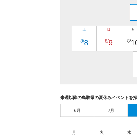
土
日
月
8/
8/
8/
8
9
1
来週以降の鳥取県の夏休みイベントを
6月
7月
月
火
水