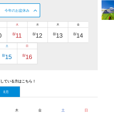
今年のお盆休み
火
水
木
金
8/
8/
8/
8/
0
11
12
13
14
土
日
8/
8/
15
16
探している方はこちら！
8月
木
金
土
日