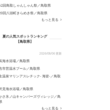
62回鳥取しゃんしゃん祭／鳥取県
20回八頭町きらめき祭／鳥取県
もっと見る
夏の人気スポットランキング
【鳥取県】
2026/08/06 更新
浜海水浴場／鳥取県
吉市営温水プール／鳥取県
生温泉マリンアスレチック- 海皆-／鳥取
沢見海水浴場／鳥取県
かさ氷ノ山キャンパーズヴィレッジ／鳥
県
もっと見る