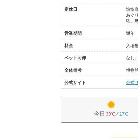
定休日
漁協直
あぐ
曜。鳥
営業期間
通年
料金
入場
ペット同伴
なし
全体備考
博物
公式サイト
公式
今日
39℃
／
27℃