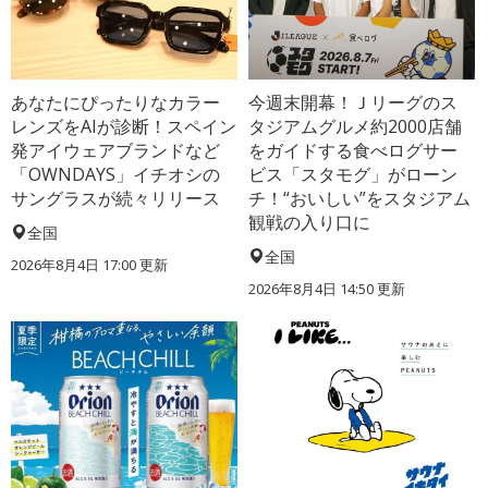
あなたにぴったりなカラー
今週末開幕！Ｊリーグのス
レンズをAIが診断！スペイン
タジアムグルメ約2000店舗
発アイウェアブランドなど
をガイドする食べログサー
「OWNDAYS」イチオシの
ビス「スタモグ」がローン
サングラスが続々リリース
チ！“おいしい”をスタジアム
観戦の入り口に
全国
全国
2026年8月4日 17:00
更新
2026年8月4日 14:50
更新