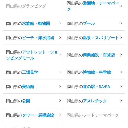
岡山県の
遊園地・テーマパー
岡山県の
グランピング
ク
岡山県の
水族館・動物園
岡山県の
プール
岡山県の
ビーチ・海水浴場
岡山県の
温泉・スパリゾート
岡山県の
アウトレット・ショ
岡山県の
商業施設・百貨店
ッピングモール
岡山県の
工場見学
岡山県の
博物館・科学館
岡山県の
美術館
岡山県の
道の駅・SA/PA
岡山県の
公園
岡山県の
アスレチック
岡山県の
タワー・展望施設
岡山県の
フードテーマパーク