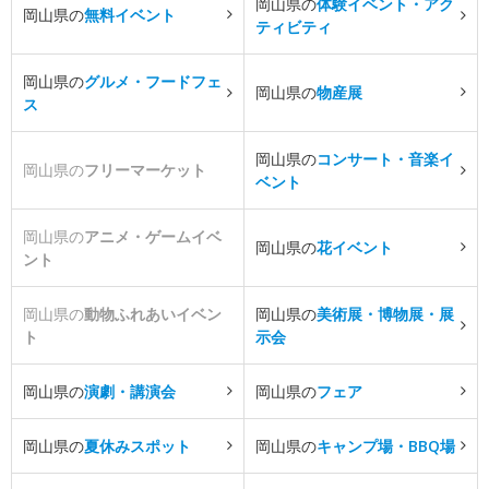
岡山県の
体験イベント・アク
岡山県の
無料イベント
ティビティ
岡山県の
グルメ・フードフェ
岡山県の
物産展
ス
岡山県の
コンサート・音楽イ
岡山県の
フリーマーケット
ベント
岡山県の
アニメ・ゲームイベ
岡山県の
花イベント
ント
岡山県の
動物ふれあいイベン
岡山県の
美術展・博物展・展
ト
示会
岡山県の
演劇・講演会
岡山県の
フェア
岡山県の
夏休みスポット
岡山県の
キャンプ場・BBQ場