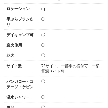
ロケーション
山
手ぶらプランあ
◯
り
デイキャンプ可
◯
直火使用
◯
花火
◯
サイト数
75サイト。一部車の横付可、一部
電源サイト可
バンガロー・コ
◯
テージ・ケビン
温水シャワー
◯
風呂
◯