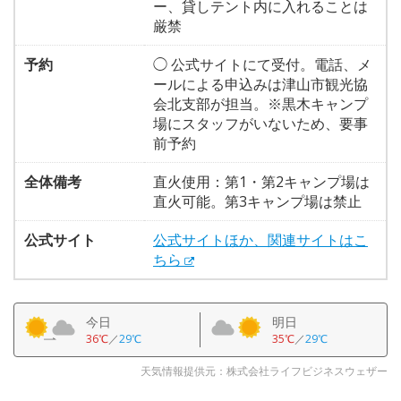
ー、貸しテント内に入れることは
厳禁
予約
◯ 公式サイトにて受付。電話、メ
ールによる申込みは津山市観光協
会北支部が担当。※黒木キャンプ
場にスタッフがいないため、要事
前予約
全体備考
直火使用：第1・第2キャンプ場は
直火可能。第3キャンプ場は禁止
公式サイト
公式サイトほか、関連サイトはこ
ちら
今日
明日
36℃
／
29℃
35℃
／
29℃
天気情報提供元：株式会社ライフビジネスウェザー