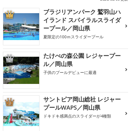
ブラジリアンパーク 鷲羽山ハ
1
イランド スパイラルスライダ
ープール／岡山県
夏限定の100ｍスライダープール
たけべの森公園 レジャープー
2
ル／岡山県
子供のプールデビューに最適
サントピア岡山総社 レジャー
3
プールWAPS／岡山県
ドキドキ感満点のスライダーが4種類