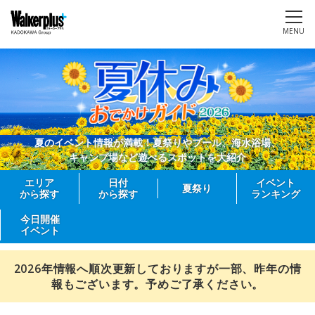
MENU
夏のイベント情報が満載！夏祭りやプール、海水浴場、
キャンプ場など遊べるスポットを大紹介
エリア
日付
イベント
夏祭り
から探す
から探す
ランキング
今日開催
イベント
2026年情報へ順次更新しておりますが一部、昨年の情
報もございます。予めご了承ください。