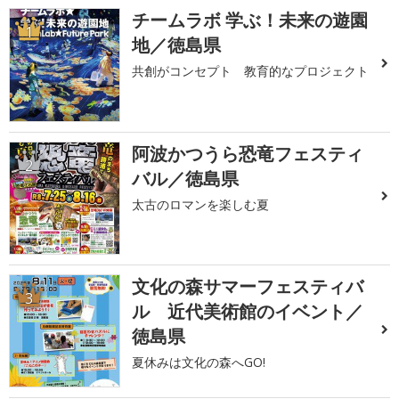
チームラボ 学ぶ！未来の遊園
1
地／徳島県
共創がコンセプト 教育的なプロジェクト
阿波かつうら恐竜フェスティ
2
バル／徳島県
太古のロマンを楽しむ夏
文化の森サマーフェスティバ
3
ル 近代美術館のイベント／
徳島県
夏休みは文化の森へGO!