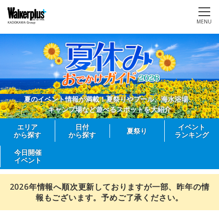
MENU
夏のイベント情報が満載！夏祭りやプール、海水浴場、
キャンプ場など遊べるスポットを大紹介
エリア
日付
イベント
夏祭り
から探す
から探す
ランキング
今日開催
イベント
2026年情報へ順次更新しておりますが一部、昨年の情
報もございます。予めご了承ください。