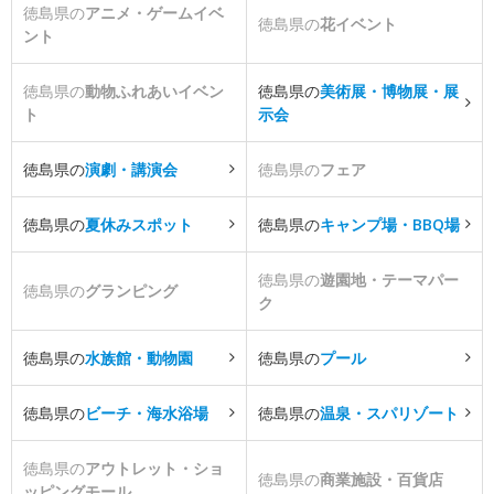
徳島県の
アニメ・ゲームイベ
徳島県の
花イベント
ント
徳島県の
動物ふれあいイベン
徳島県の
美術展・博物展・展
ト
示会
徳島県の
演劇・講演会
徳島県の
フェア
徳島県の
夏休みスポット
徳島県の
キャンプ場・BBQ場
徳島県の
遊園地・テーマパー
徳島県の
グランピング
ク
徳島県の
水族館・動物園
徳島県の
プール
徳島県の
ビーチ・海水浴場
徳島県の
温泉・スパリゾート
徳島県の
アウトレット・ショ
徳島県の
商業施設・百貨店
ッピングモール