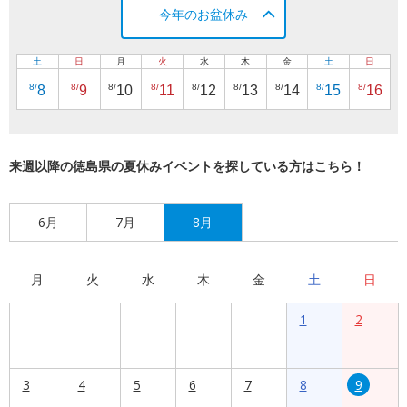
今年のお盆休み
土
日
月
火
水
木
金
土
日
8/
8/
8/
8/
8/
8/
8/
8/
8/
8
9
10
11
12
13
14
15
16
来週以降の徳島県の夏休みイベントを探している方はこちら！
6月
7月
8月
月
火
水
木
金
土
日
1
2
3
4
5
6
7
8
9