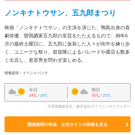
ノンキナトウサン、五九郎まつり
映画「ノンキナトウサン」の主演を演じた、鴨島出身の喜
劇俳優、曽我廼家五九郎の至芸をたたえるもので、例年6
月の最終土曜日に、五九郎に仮装した人々が街中を練り歩
く、ユニークな祭り。鼓笛隊によるパレードや露店も数多
く出店し、老若男女問わず楽しめる。
情報提供：イベントバンク
今日
明日
34℃
／
26℃
35℃
／
25℃
天気情報提供元：株式会社ライフビジネスウェザー
開催期間や料金、公式サイトの
情報を見る