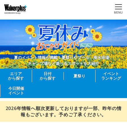
MENU
夏のイベント情報が満載！夏祭りやプール、海水浴場、
キャンプ場など遊べるスポットを大紹介
エリア
日付
イベント
夏祭り
から探す
から探す
ランキング
今日開催
イベント
2026年情報へ順次更新しておりますが一部、昨年の情
報もございます。予めご了承ください。