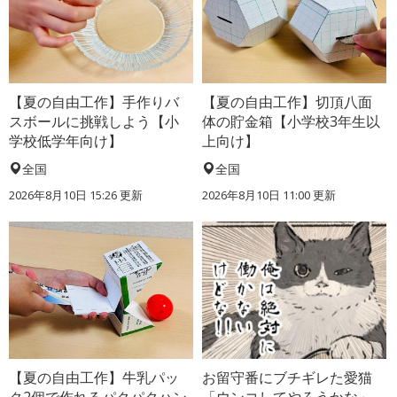
【夏の自由工作】手作りバ
【夏の自由工作】切頂八面
スボールに挑戦しよう【小
体の貯金箱【小学校3年生以
学校低学年向け】
上向け】
全国
全国
2026年8月10日 15:26
更新
2026年8月10日 11:00
更新
【夏の自由工作】牛乳パッ
お留守番にブチギレた愛猫