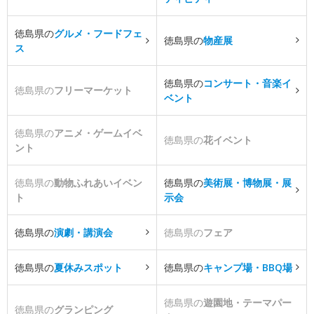
徳島県の
グルメ・フードフェ
徳島県の
物産展
ス
徳島県の
コンサート・音楽イ
徳島県の
フリーマーケット
ベント
徳島県の
アニメ・ゲームイベ
徳島県の
花イベント
ント
徳島県の
動物ふれあいイベン
徳島県の
美術展・博物展・展
ト
示会
徳島県の
演劇・講演会
徳島県の
フェア
徳島県の
夏休みスポット
徳島県の
キャンプ場・BBQ場
徳島県の
遊園地・テーマパー
徳島県の
グランピング