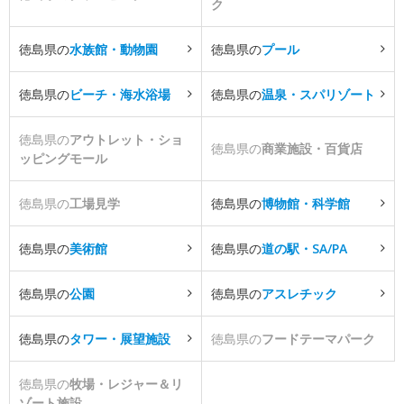
ク
徳島県の
水族館・動物園
徳島県の
プール
徳島県の
ビーチ・海水浴場
徳島県の
温泉・スパリゾート
徳島県の
アウトレット・ショ
徳島県の
商業施設・百貨店
ッピングモール
徳島県の
工場見学
徳島県の
博物館・科学館
徳島県の
美術館
徳島県の
道の駅・SA/PA
徳島県の
公園
徳島県の
アスレチック
徳島県の
タワー・展望施設
徳島県の
フードテーマパーク
徳島県の
牧場・レジャー＆リ
ゾート施設