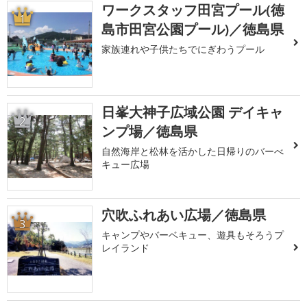
ワークスタッフ田宮プール(徳
1
島市田宮公園プール)／徳島県
家族連れや子供たちでにぎわうプール
日峯大神子広域公園 デイキャ
2
ンプ場／徳島県
自然海岸と松林を活かした日帰りのバーべ
キュー広場
穴吹ふれあい広場／徳島県
3
キャンプやバーベキュー、遊具もそろうプ
レイランド