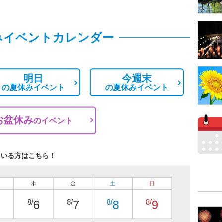
みイベントカレンダー
明日
今週末
の
夏休みイベント
の
夏休みイベント
お盆休み
の
イベント
ている方はこちら！
木
金
土
日
8/
8/
8/
8/
6
7
8
9