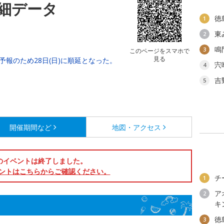
細データ
徳
1
東
2
鳴
3
このページをスマホで
見る
予報のため28日(日)に順延となった。
宍
4
吉
5
開催期間など
地図・アクセス
のイベントは終了しました。
ントはこちらからご確認ください。
チ
1
ア
2
キ
徳
3