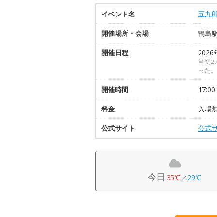
イベント名
五九
開催場所・会場
鴨島
開催日程
2026
当初2
った。
開催時間
17:00
料金
入場
公式サイト
公式
今日
35℃
／
29℃