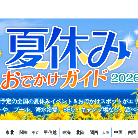
開催予定の全国の夏休みイベント＆おでかけスポットがエ
トや、プール、海水浴場、BBQ・キャンプ場など、遊べ
道
東北
関東
甲信越
東海
北陸
関西
中国
四国
東京
大阪