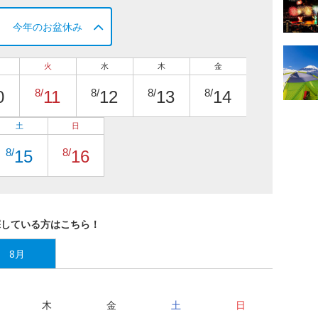
今年のお盆休み
火
水
木
金
8/
8/
8/
8/
0
11
12
13
14
土
日
8/
8/
15
16
探している方はこちら！
8月
木
金
土
日