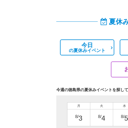
夏休
今日
の
夏休みイベント
今週の徳島県の夏休みイベントを探し
月
火
水
8/
8/
8/
3
4
5