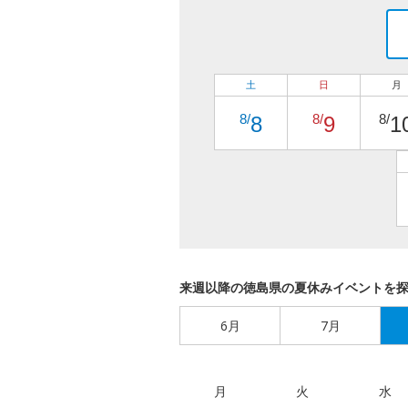
土
日
月
8/
8/
8/
8
9
1
来週以降の徳島県の夏休みイベントを
6月
7月
月
火
水