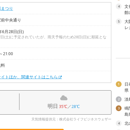
文
4
郎まつり
館
駅前中央通り
大
5
レ
年6月28日(日)
7日(土)に予定されていたが、雨天予報のため28日(日)に順延とな
～21:00
無料
サイトほか、関連サイトはこちら
日
1
県
淡
2
明日
35℃
／
28℃
鳴
3
島
天気情報提供元：株式会社ライフビジネスウェザー
北
4