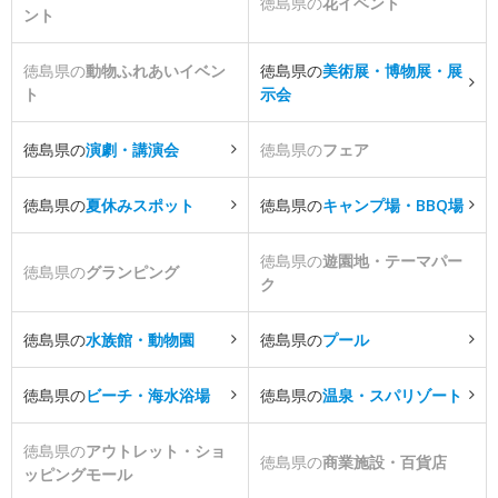
徳島県の
花イベント
ント
徳島県の
動物ふれあいイベン
徳島県の
美術展・博物展・展
ト
示会
徳島県の
演劇・講演会
徳島県の
フェア
徳島県の
夏休みスポット
徳島県の
キャンプ場・BBQ場
徳島県の
遊園地・テーマパー
徳島県の
グランピング
ク
徳島県の
水族館・動物園
徳島県の
プール
徳島県の
ビーチ・海水浴場
徳島県の
温泉・スパリゾート
徳島県の
アウトレット・ショ
徳島県の
商業施設・百貨店
ッピングモール