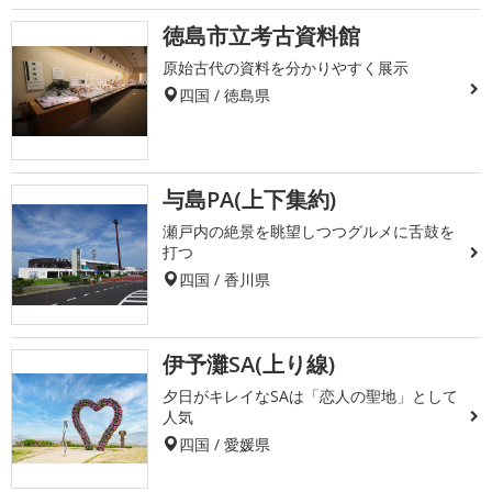
徳島市立考古資料館
原始古代の資料を分かりやすく展示
四国 / 徳島県
与島PA(上下集約)
瀬戸内の絶景を眺望しつつグルメに舌鼓を
打つ
四国 / 香川県
伊予灘SA(上り線)
夕日がキレイなSAは「恋人の聖地」として
人気
四国 / 愛媛県