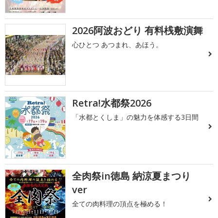
2026阿波おどり 有料桟敷演舞
心ひとつ あつまれ、あほう。
Retra!水都祭2026
「水都とくしま」の魅力を体感する3日間
全肉祭in徳島 納涼夏まつり
ver
全ての肉料理の頂点を極める！