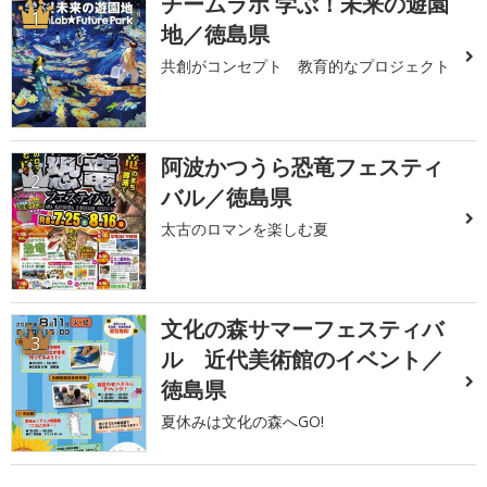
チームラボ 学ぶ！未来の遊園
1
地／徳島県
共創がコンセプト 教育的なプロジェクト
阿波かつうら恐竜フェスティ
2
バル／徳島県
太古のロマンを楽しむ夏
文化の森サマーフェスティバ
3
ル 近代美術館のイベント／
徳島県
夏休みは文化の森へGO!