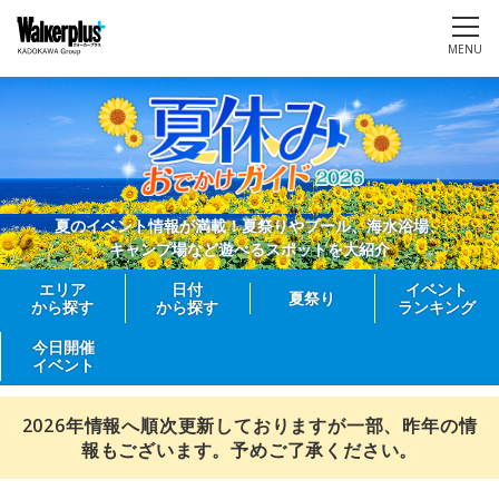
MENU
夏のイベント情報が満載！夏祭りやプール、海水浴場、
キャンプ場など遊べるスポットを大紹介
エリア
日付
イベント
夏祭り
から探す
から探す
ランキング
今日開催
イベント
2026年情報へ順次更新しておりますが一部、昨年の情
報もございます。予めご了承ください。