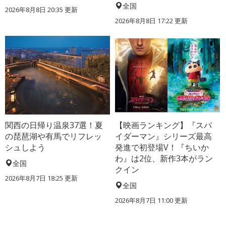
全国
2026年8月8日 20:35
更新
2026年8月8日 17:22
更新
関西の日帰り温泉37選！夏
【映画ランキング】『スパ
の琵琶湖や有馬でリフレッ
イダーマン』シリーズ最高
シュしよう
発進で初登場V！『ちいか
わ』は2位、新作3本がラン
全国
クイン
2026年8月7日 18:25
更新
全国
2026年8月7日 11:00
更新