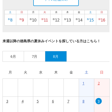
土
日
月
火
水
木
金
土
日
8/
8/
8/
8/
8/
8/
8/
8/
8/
8
9
10
11
12
13
14
15
16
来週以降の徳島県の夏休みイベントを探している方はこちら！
6月
7月
8月
月
火
水
木
金
土
日
1
2
3
4
5
6
7
8
9