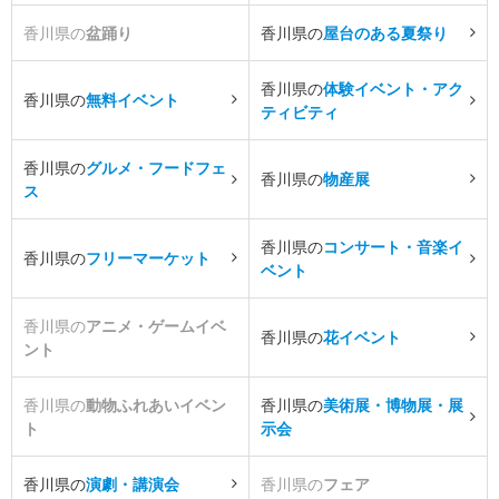
香川県の
盆踊り
香川県の
屋台のある夏祭り
香川県の
体験イベント・アク
香川県の
無料イベント
ティビティ
香川県の
グルメ・フードフェ
香川県の
物産展
ス
香川県の
コンサート・音楽イ
香川県の
フリーマーケット
ベント
香川県の
アニメ・ゲームイベ
香川県の
花イベント
ント
香川県の
動物ふれあいイベン
香川県の
美術展・博物展・展
ト
示会
香川県の
演劇・講演会
香川県の
フェア