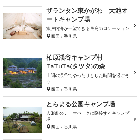
ザランタン東かがわ 大池オ
ートキャンプ場
瀬戸内海が一望できる最高のロケーション
四国 / 香川県
柏原渓谷キャンプ村
TaTuTa(タツタ)の森
山間の渓谷でゆったりとした時間を過ごそ
う
四国 / 香川県
とらまる公園キャンプ場
人形劇のテーマパークに隣接するキャンプ
場
四国 / 香川県