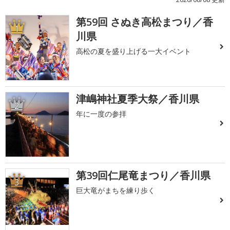
第59回 さぬき高松まつり／香
1
川県
高松の夏を盛り上げる一大イベント
津嶋神社夏季大祭／香川県
2
年に一度の参拝
第39回仁尾竜まつり／香川県
3
巨大竜がまちを練り歩く