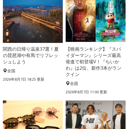
関西の日帰り温泉37選！夏
【映画ランキング】『スパ
の琵琶湖や有馬でリフレッ
イダーマン』シリーズ最高
シュしよう
発進で初登場V！『ちいか
わ』は2位、新作3本がラン
全国
クイン
2026年8月7日 18:25
更新
全国
2026年8月7日 11:00
更新