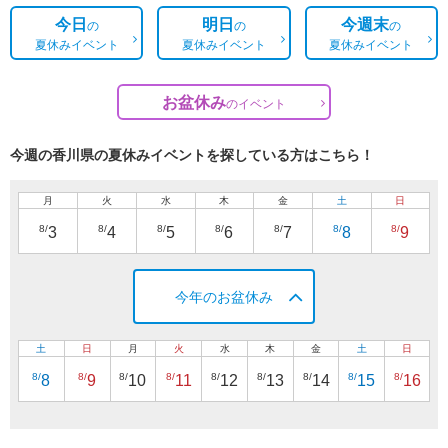
今日
明日
今週末
の
の
の
夏休みイベント
夏休みイベント
夏休みイベント
お盆休み
の
イベント
今週の香川県の夏休みイベントを探している方はこちら！
月
火
水
木
金
土
日
8/
8/
8/
8/
8/
8/
8/
3
4
5
6
7
8
9
今年のお盆休み
土
日
月
火
水
木
金
土
日
8/
8/
8/
8/
8/
8/
8/
8/
8/
8
9
10
11
12
13
14
15
16