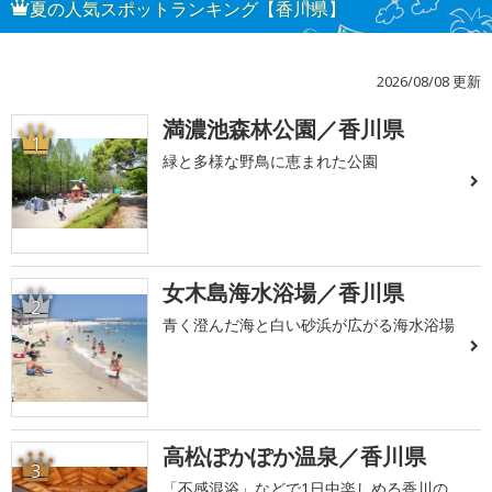
夏の人気スポットランキング【香川県】
2026/08/08 更新
満濃池森林公園／香川県
1
緑と多様な野鳥に恵まれた公園
女木島海水浴場／香川県
2
青く澄んだ海と白い砂浜が広がる海水浴場
高松ぽかぽか温泉／香川県
3
「不感混浴」などで1日中楽しめる香川の