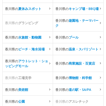
香川県の
夏休みスポット
香川県の
キャンプ場・BBQ場
香川県の
遊園地・テーマパー
香川県の
グランピング
ク
香川県の
水族館・動物園
香川県の
プール
香川県の
ビーチ・海水浴場
香川県の
温泉・スパリゾート
香川県の
アウトレット・ショ
香川県の
商業施設・百貨店
ッピングモール
香川県の
工場見学
香川県の
博物館・科学館
香川県の
美術館
香川県の
道の駅・SA/PA
香川県の
公園
香川県の
アスレチック