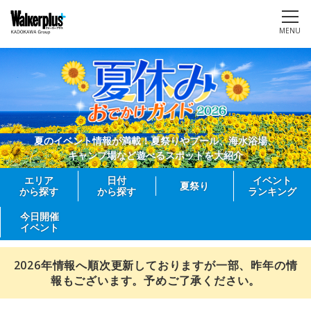
MENU
夏のイベント情報が満載！夏祭りやプール、海水浴場、
キャンプ場など遊べるスポットを大紹介
エリア
日付
イベント
夏祭り
から探す
から探す
ランキング
今日開催
イベント
2026年情報へ順次更新しておりますが一部、昨年の情
報もございます。予めご了承ください。