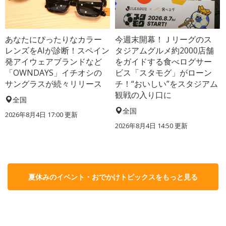
あなたにぴったりなカラー
今週末開幕！Ｊリーグのス
レンズをAIが診断！スペイン
タジアムグルメ約2000店舗
発アイウェアブランドなど
をガイドする食べログサー
「OWNDAYS」イチオシの
ビス「スタモグ」がローン
サングラスが続々リリース
チ！“おいしい”をスタジアム
観戦の入り口に
全国
全国
2026年8月4日 17:00
更新
2026年8月4日 14:50
更新
夏休みのイベント・おでかけトピックスをもっと見る