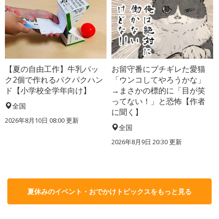
【夏の自由工作】牛乳パッ
お留守番にブチギレた愛猫
ク2個で作れるパクパクハン
「ウンコしてやろうかな」
ド【小学校全学年向け】
→まさかの標的に「目が笑
ってない！」と恐怖【作者
全国
に聞く】
2026年8月10日 08:00
更新
全国
2026年8月9日 20:30
更新
夏休みのイベント・おでかけトピックスをもっと見る