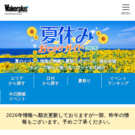
MENU
夏のイベント情報が満載！夏祭りやプール、海水浴場、
キャンプ場など遊べるスポットを大紹介
エリア
日付
イベント
夏祭り
から探す
から探す
ランキング
今日開催
イベント
2026年情報へ順次更新しておりますが一部、昨年の情
報もございます。予めご了承ください。