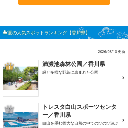
夏の人気スポットランキング【香川県】
2026/08/10 更新
満濃池森林公園／香川県
1
緑と多様な野鳥に恵まれた公園
トレスタ白山スポーツセンタ
2
ー／香川県
白山を望む雄大な自然の中でのびのび遊ぶ