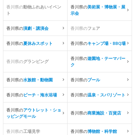
香川県の
動物ふれあいイベン
香川県の
美術展・博物展・展
ト
示会
香川県の
演劇・講演会
香川県の
フェア
香川県の
夏休みスポット
香川県の
キャンプ場・BBQ場
香川県の
遊園地・テーマパー
香川県の
グランピング
ク
香川県の
水族館・動物園
香川県の
プール
香川県の
ビーチ・海水浴場
香川県の
温泉・スパリゾート
香川県の
アウトレット・ショ
香川県の
商業施設・百貨店
ッピングモール
香川県の
工場見学
香川県の
博物館・科学館