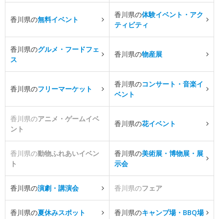
香川県の
体験イベント・アク
香川県の
無料イベント
ティビティ
香川県の
グルメ・フードフェ
香川県の
物産展
ス
香川県の
コンサート・音楽イ
香川県の
フリーマーケット
ベント
香川県の
アニメ・ゲームイベ
香川県の
花イベント
ント
香川県の
動物ふれあいイベン
香川県の
美術展・博物展・展
ト
示会
香川県の
演劇・講演会
香川県の
フェア
香川県の
夏休みスポット
香川県の
キャンプ場・BBQ場