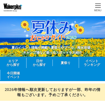
MENU
夏のイベント情報が満載！夏祭りやプール、海水浴場、
キャンプ場など遊べるスポットを大紹介
エリア
日付
イベント
夏祭り
から探す
から探す
ランキング
今日開催
イベント
2026年情報へ順次更新しておりますが一部、昨年の情
報もございます。予めご了承ください。