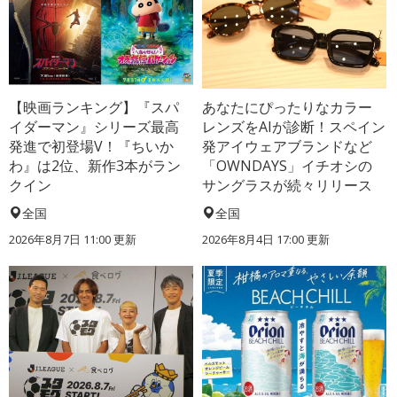
【映画ランキング】『スパ
あなたにぴったりなカラー
イダーマン』シリーズ最高
レンズをAIが診断！スペイン
発進で初登場V！『ちいか
発アイウェアブランドなど
わ』は2位、新作3本がラン
「OWNDAYS」イチオシの
クイン
サングラスが続々リリース
全国
全国
2026年8月7日 11:00
更新
2026年8月4日 17:00
更新