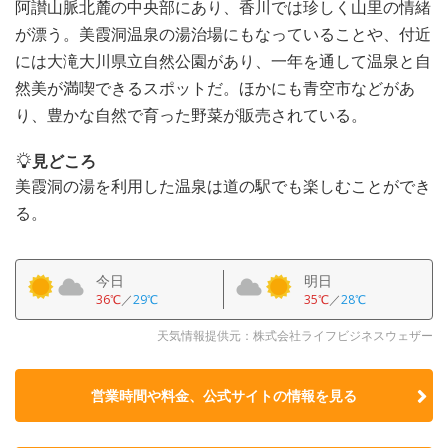
阿讃山脈北麓の中央部にあり、香川では珍しく山里の情緒
が漂う。美霞洞温泉の湯治場にもなっていることや、付近
には大滝大川県立自然公園があり、一年を通して温泉と自
然美が満喫できるスポットだ。ほかにも青空市などがあ
り、豊かな自然で育った野菜が販売されている。
見どころ
美霞洞の湯を利用した温泉は道の駅でも楽しむことができ
る。
今日
明日
36℃
／
29℃
35℃
／
28℃
天気情報提供元：株式会社ライフビジネスウェザー
営業時間や料金、公式サイトの
情報を見る