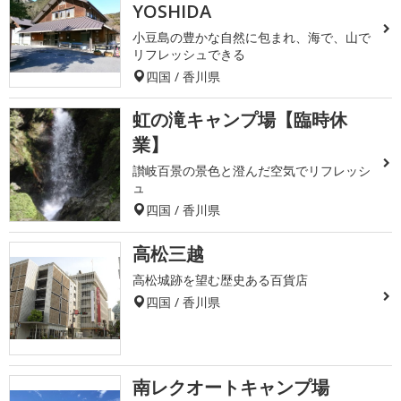
YOSHIDA
小豆島の豊かな自然に包まれ、海で、山で
リフレッシュできる
四国 / 香川県
虹の滝キャンプ場【臨時休
業】
讃岐百景の景色と澄んだ空気でリフレッシ
ュ
四国 / 香川県
高松三越
高松城跡を望む歴史ある百貨店
四国 / 香川県
南レクオートキャンプ場