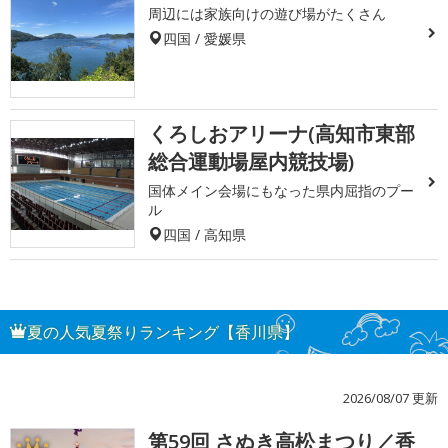
周辺には家族向けの遊び場がたくさん
四国 / 愛媛県
くろしおアリーナ(高知市東部
総合運動場屋内競技場)
国体メイン会場にもなった県内屈指のプー
ル
四国 / 高知県
夏の人気夏祭りランキング【香川県】
2026/08/07 更新
第59回 さぬき高松まつり／香