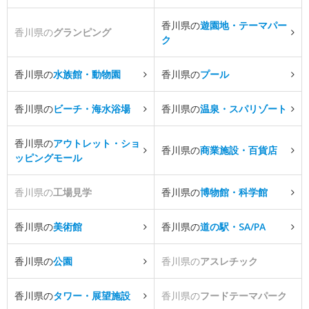
香川県の
遊園地・テーマパー
香川県の
グランピング
ク
香川県の
水族館・動物園
香川県の
プール
香川県の
ビーチ・海水浴場
香川県の
温泉・スパリゾート
香川県の
アウトレット・ショ
香川県の
商業施設・百貨店
ッピングモール
香川県の
工場見学
香川県の
博物館・科学館
香川県の
美術館
香川県の
道の駅・SA/PA
香川県の
公園
香川県の
アスレチック
香川県の
タワー・展望施設
香川県の
フードテーマパーク