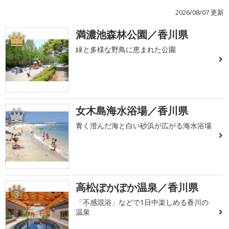
2026/08/07 更新
満濃池森林公園／香川県
1
緑と多様な野鳥に恵まれた公園
女木島海水浴場／香川県
2
青く澄んだ海と白い砂浜が広がる海水浴場
高松ぽかぽか温泉／香川県
3
「不感混浴」などで1日中楽しめる香川の
温泉