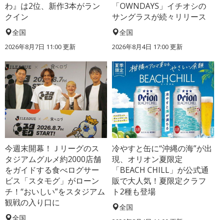
わ』は2位、新作3本がラン
「OWNDAYS」イチオシの
クイン
サングラスが続々リリース
全国
全国
2026年8月7日 11:00
更新
2026年8月4日 17:00
更新
今週末開幕！Ｊリーグのス
冷やすと缶に“沖縄の海”が出
タジアムグルメ約2000店舗
現、オリオン夏限定
をガイドする食べログサー
「BEACH CHILL」が公式通
ビス「スタモグ」がローン
販で大人気！夏限定クラフ
チ！“おいしい”をスタジアム
ト2種も登場
観戦の入り口に
全国
全国