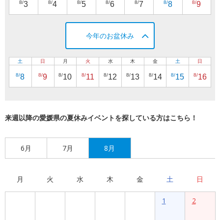
8/
8/
8/
8/
8/
8/
8/
3
4
5
6
7
8
9
今年のお盆休み
土
日
月
火
水
木
金
土
日
8/
8/
8/
8/
8/
8/
8/
8/
8/
8
9
10
11
12
13
14
15
16
来週以降の愛媛県の夏休みイベントを探している方はこちら！
6月
7月
8月
月
火
水
木
金
土
日
1
2