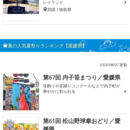
レイランド
四国 / 徳島県
夏の人気夏祭りランキング【愛媛県】
2026/08/07 更新
第67回 内子笹まつり／愛媛県
1
笹飾りや笹踊りコンクールなどで内子町が
華やかに彩られる
第61回 松山野球拳おどり／愛
2
媛県