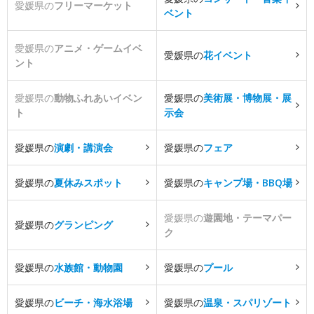
愛媛県の
フリーマーケット
ベント
愛媛県の
アニメ・ゲームイベ
愛媛県の
花イベント
ント
愛媛県の
動物ふれあいイベン
愛媛県の
美術展・博物展・展
ト
示会
愛媛県の
演劇・講演会
愛媛県の
フェア
愛媛県の
夏休みスポット
愛媛県の
キャンプ場・BBQ場
愛媛県の
遊園地・テーマパー
愛媛県の
グランピング
ク
愛媛県の
水族館・動物園
愛媛県の
プール
愛媛県の
ビーチ・海水浴場
愛媛県の
温泉・スパリゾート