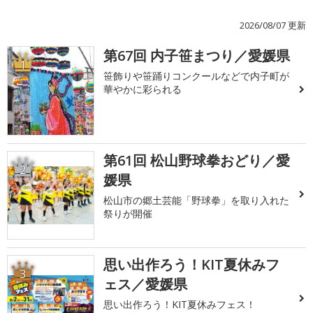
2026/08/07 更新
第67回 内子笹まつり／愛媛県
1
笹飾りや笹踊りコンクールなどで内子町が
華やかに彩られる
第61回 松山野球拳おどり／愛
2
媛県
松山市の郷土芸能「野球拳」を取り入れた
祭りが開催
思い出作ろう！KIT夏休みフ
3
ェス／愛媛県
思い出作ろう！KIT夏休みフェス！