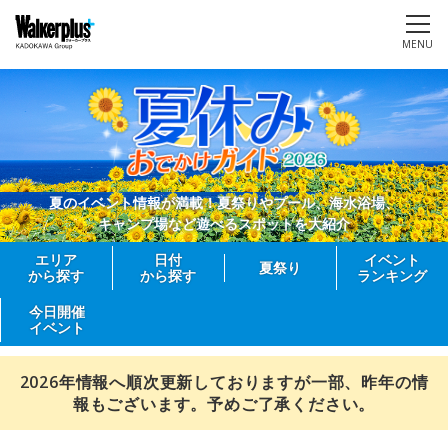
MENU
夏のイベント情報が満載！夏祭りやプール、海水浴場、
キャンプ場など遊べるスポットを大紹介
エリア
日付
イベント
夏祭り
から探す
から探す
ランキング
今日開催
イベント
2026年情報へ順次更新しておりますが一部、昨年の情
報もございます。予めご了承ください。