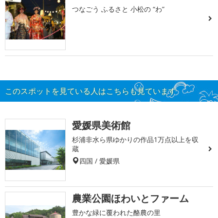
つなごう ふるさと 小松の “わ”
このスポットを見ている人はこちらも見ています
愛媛県美術館
杉浦非水ら県ゆかりの作品1万点以上を収
蔵
四国 / 愛媛県
農業公園ほわいとファーム
豊かな緑に覆われた酪農の里