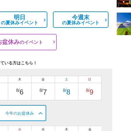
明日
今週末
の
夏休みイベント
の
夏休みイベント
お盆休み
の
イベント
している方はこちら！
木
金
土
日
8/
8/
8/
8/
6
7
8
9
今年のお盆休み
火
水
木
金