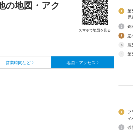
地の地図・アク
第
1
児
錦
2
スマホで地図を見る
悪
3
鹿
4
第
5
営業時間など
地図・アクセス
フ
1
ィ
砂
2