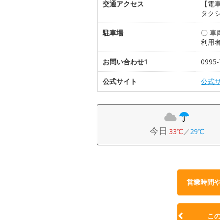
交通アクセス
【電車
タクシ
駐車場
〇 
利用
お問い合わせ1
0995
公式サイト
公式
今日
33℃
／
29℃
営業時間
こ