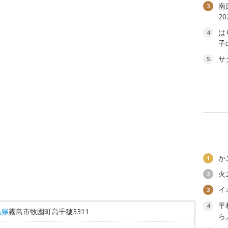
南
3
2
は
4
子
サ
5
か
1
火
2
イ
3
平
4
島県
霧島市牧園町高千穂3311
ら