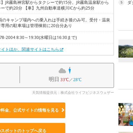
】JR霧島神宮駅からタクシーで約15分。JR霧島温泉駅から
ダ
5
ーで約20分 【車】九州自動車道横川ICから約25分
車両のキャンプ場内への乗入れは手続き後のみ可。受付・温泉
者専用の駐車場は管理棟前に20台分あり
-78-2004 8:30～19:30(水曜日は16:30まで)
サイトほか、関連サイトはこちら
明日
33℃
／
28℃
天気情報提供元：株式会社ライフビジネスウェザー
や料金、公式サイトの
情報を見る
のスポットのトップへ戻る