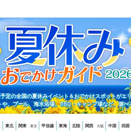
開催予定の全国の夏休みイベント＆おでかけスポットがエ
トや、プール、海水浴場、BBQ・キャンプ場など、遊べ
道
東北
関東
甲信越
東海
北陸
関西
中国
四国
東京
大阪