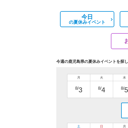
今日
の
夏休みイベント
今週の鹿児島県の夏休みイベントを探
月
火
水
8/
8/
8/
3
4
5
土
日
月