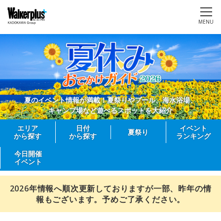
MENU
夏のイベント情報が満載！夏祭りやプール、海水浴場、
キャンプ場など遊べるスポットを大紹介
エリア
日付
イベント
夏祭り
から探す
から探す
ランキング
今日開催
イベント
2026年情報へ順次更新しておりますが一部、昨年の情
報もございます。予めご了承ください。