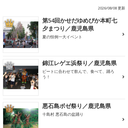
2026/08/08 更新
第54回かせだゆめぴか本町七
1
夕まつり／鹿児島県
夏の恒例一大イベント
錦江レゲエ浜祭り／鹿児島県
2
ビートに合わせて飲んで、食べて、踊ろ
う！
悪石島ボゼ祭り／鹿児島県
3
十島村 悪石島の盆踊り