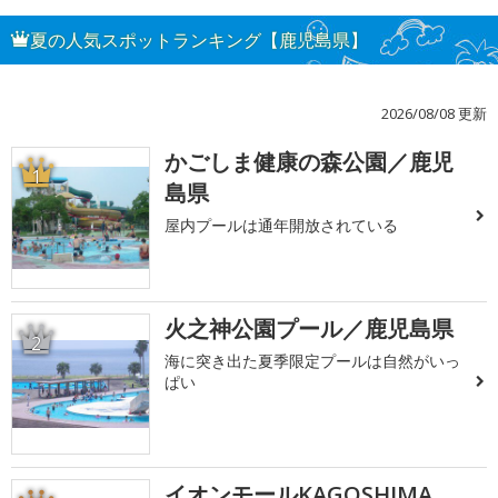
夏の人気スポットランキング【鹿児島県】
2026/08/08 更新
かごしま健康の森公園／鹿児
1
島県
屋内プールは通年開放されている
火之神公園プール／鹿児島県
2
海に突き出た夏季限定プールは自然がいっ
ぱい
イオンモールKAGOSHIMA