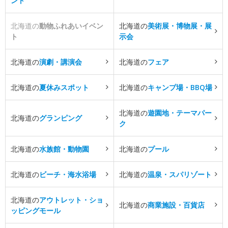
ント
北海道の
動物ふれあいイベン
北海道の
美術展・博物展・展
ト
示会
北海道の
演劇・講演会
北海道の
フェア
北海道の
夏休みスポット
北海道の
キャンプ場・BBQ場
北海道の
遊園地・テーマパー
北海道の
グランピング
ク
北海道の
水族館・動物園
北海道の
プール
北海道の
ビーチ・海水浴場
北海道の
温泉・スパリゾート
北海道の
アウトレット・ショ
北海道の
商業施設・百貨店
ッピングモール