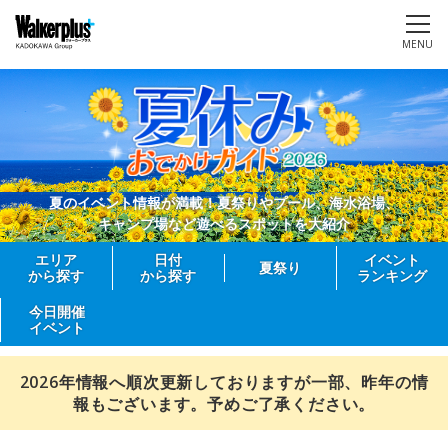
MENU
夏のイベント情報が満載！夏祭りやプール、海水浴場、
キャンプ場など遊べるスポットを大紹介
エリア
日付
イベント
夏祭り
から探す
から探す
ランキング
今日開催
イベント
2026年情報へ順次更新しておりますが一部、昨年の情
報もございます。予めご了承ください。