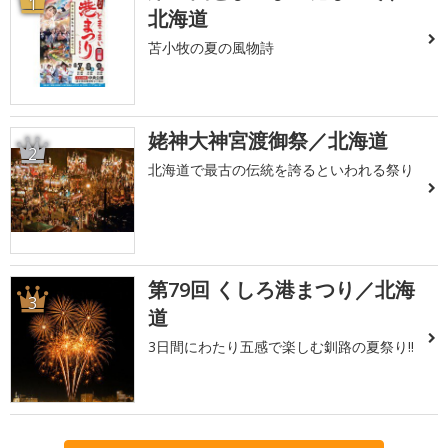
1
北海道
苫小牧の夏の風物詩
姥神大神宮渡御祭／北海道
2
北海道で最古の伝統を誇るといわれる祭り
第79回 くしろ港まつり／北海
3
道
3日間にわたり五感で楽しむ釧路の夏祭り!!