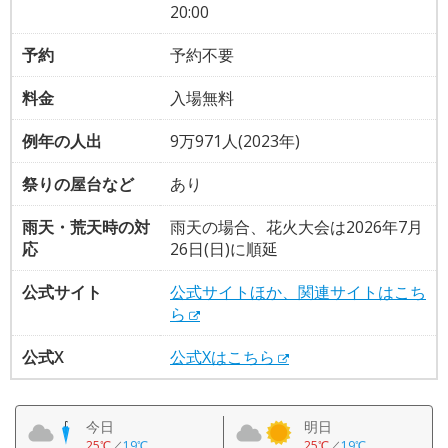
20:00
予約
予約不要
料金
入場無料
例年の人出
9万971人(2023年)
祭りの屋台など
あり
雨天・荒天時の対
雨天の場合、花火大会は2026年7月
応
26日(日)に順延
公式サイト
公式サイトほか、関連サイトはこち
ら
公式X
公式Xはこちら
今日
明日
25℃
／
19℃
25℃
／
19℃