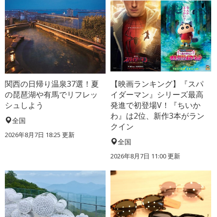
関西の日帰り温泉37選！夏
【映画ランキング】『スパ
の琵琶湖や有馬でリフレッ
イダーマン』シリーズ最高
シュしよう
発進で初登場V！『ちいか
わ』は2位、新作3本がラン
全国
クイン
2026年8月7日 18:25
更新
全国
2026年8月7日 11:00
更新