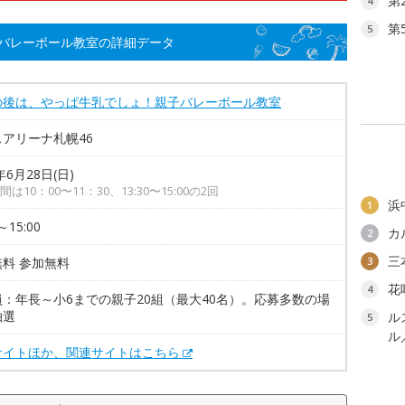
第
4
第
5
バレーボール教室の詳細データ
の後は、やっぱ牛乳でしょ！親子バレーボール教室
アリーナ札幌46
年6月28日(日)
は10：00〜11：30、13:30〜15:00の2回
浜
1
～15:00
カ
2
三
料 参加無料
3
花
4
員：年長～小6までの親子20組（最大40名）。応募多数の場
抽選
ル
5
ル
サイトほか、関連サイトはこちら