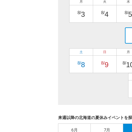
月
火
水
8/
8/
8/
3
4
5
土
日
月
8/
8/
8/
8
9
1
来週以降の北海道の夏休みイベントを
6月
7月