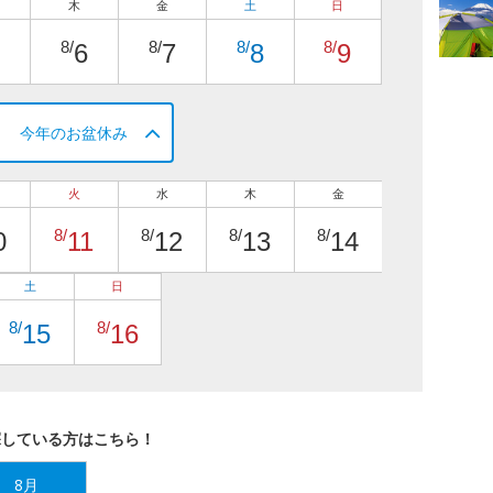
木
金
土
日
8/
8/
8/
8/
6
7
8
9
今年のお盆休み
火
水
木
金
8/
8/
8/
8/
0
11
12
13
14
土
日
8/
8/
15
16
探している方はこちら！
8月