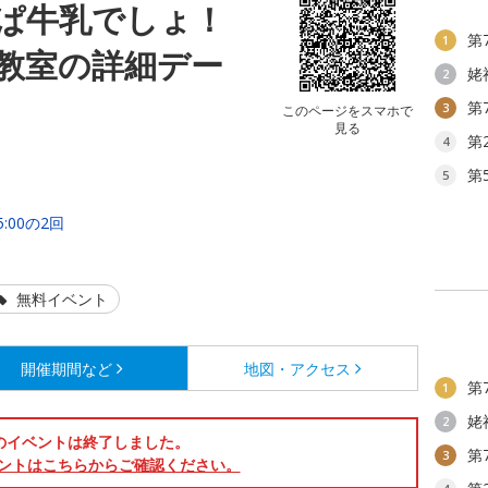
ぱ牛乳でしょ！
第
1
教室の詳細デー
姥
2
第
3
このページをスマホで
見る
第
4
第
5
:00の2回
無料イベント
開催期間など
地図・アクセス
第
1
姥
2
のイベントは終了しました。
第
3
ントはこちらからご確認ください。