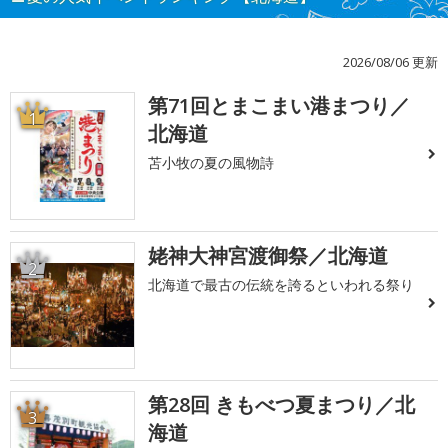
2026/08/06 更新
第71回とまこまい港まつり／
1
北海道
苫小牧の夏の風物詩
姥神大神宮渡御祭／北海道
2
北海道で最古の伝統を誇るといわれる祭り
第28回 きもべつ夏まつり／北
3
海道