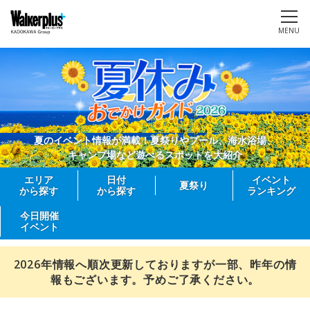
MENU
夏のイベント情報が満載！夏祭りやプール、海水浴場、
キャンプ場など遊べるスポットを大紹介
エリア
日付
イベント
夏祭り
から探す
から探す
ランキング
今日開催
イベント
2026年情報へ順次更新しておりますが一部、昨年の情
報もございます。予めご了承ください。