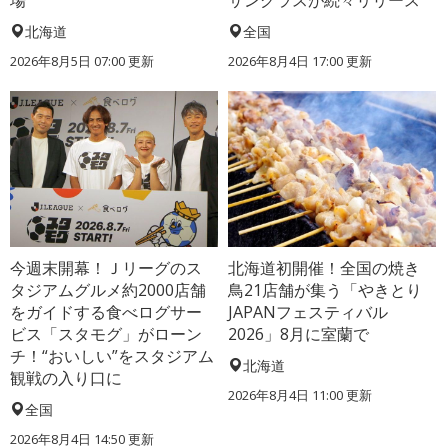
場
サングラスが続々リリース
北海道
全国
2026年8月5日 07:00
更新
2026年8月4日 17:00
更新
今週末開幕！Ｊリーグのス
北海道初開催！全国の焼き
タジアムグルメ約2000店舗
鳥21店舗が集う「やきとり
をガイドする食べログサー
JAPANフェスティバル
ビス「スタモグ」がローン
2026」8月に室蘭で
チ！“おいしい”をスタジアム
北海道
観戦の入り口に
2026年8月4日 11:00
更新
全国
2026年8月4日 14:50
更新