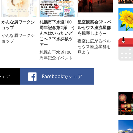
かんな屑ワークシ
札幌市下水道100
星空観察会SP～ペ
ョップ
周年記念第2弾 う
ルセウス座流星群
んちはいったいど
を観察しよう～
かんな屑ワークシ
こへ？下水探検ツ
ョップ
夜空に広がるペル
アー
セウス座流星群を
札幌市下水道100
見よう！
周年記念イベント
でシェア
Facebookでシェア