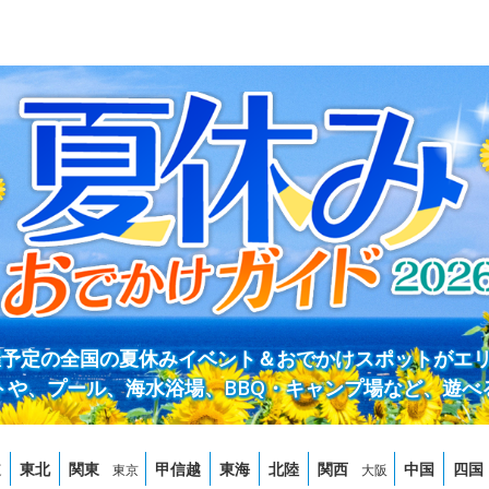
開催予定の全国の夏休みイベント＆おでかけスポットがエ
トや、プール、海水浴場、BBQ・キャンプ場など、遊べ
道
東北
関東
甲信越
東海
北陸
関西
中国
四国
東京
大阪