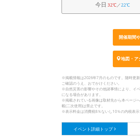
今日
32℃
／
22℃
開催期間
地図・ア
※掲載情報は2026年7月のものです。随時
ご確認のうえ、おでかけください。
※自然災害の影響やその他諸事情により、イ
になる場合があります。
※掲載されている画像は取材先から本ページ
載(二次使用)は禁止です。
※表示料金は消費税8％ないし10％の内税表示
イベント詳細
トップ