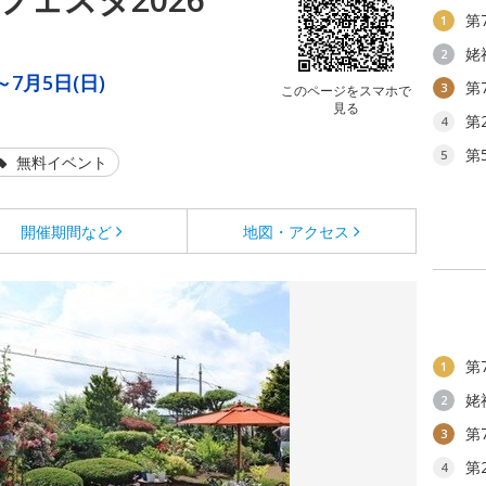
第
1
姥
2
～7月5日(日)
第
3
このページをスマホで
見る
第
4
第
5
無料イベント
開催期間など
地図・アクセス
第
1
姥
2
第
3
第
4