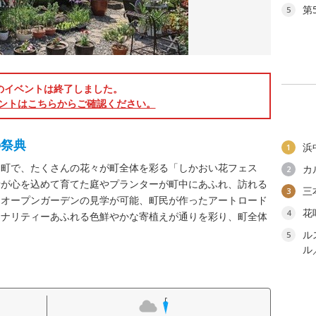
第
5
のイベントは終了しました。
ントはこちらからご確認ください。
の祭典
浜
1
追町で、たくさんの花々が町全体を彩る「しかおい花フェス
カ
2
者が心を込めて育てた庭やプランターが町中にあふれ、訪れる
三
3
はオープンガーデンの見学が可能、町民が作ったアートロード
花
4
ジナリティーあふれる色鮮やかな寄植えが通りを彩り、町全体
ル
5
ル