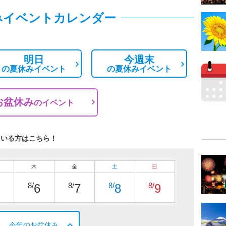
みイベントカレンダー
明日
今週末
の
夏休みイベント
の
夏休みイベント
お盆休み
の
イベント
ている方はこちら！
木
金
土
日
8/
8/
8/
8/
6
7
8
9
今年のお盆休み