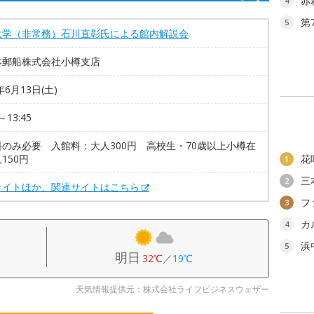
赤
4
第
5
大学（非常務）石川直彰氏による館内解説会
本郵船株式会社小樽支店
年6月13日(土)
～13:45
料のみ必要 入館料：大人300円 高校生・70歳以上小樽在
150円
花
1
三
2
サイトほか、関連サイトはこちら
フ
3
カ
4
浜
5
明日
32℃
／
19℃
天気情報提供元：株式会社ライフビジネスウェザー