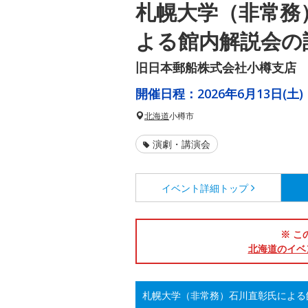
札幌大学（非常務
よる館内解説会の
旧日本郵船株式会社小樽支店
開催日程：
2026年6月13日(土)
北海道
小樽市
演劇・講演会
イベント詳細
トップ
※ こ
北海道のイベ
札幌大学（非常務）石川直彰氏による