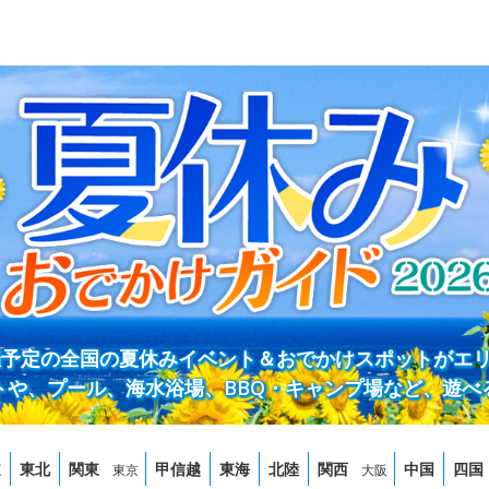
開催予定の全国の夏休みイベント＆おでかけスポットがエ
トや、プール、海水浴場、BBQ・キャンプ場など、遊べ
道
東北
関東
甲信越
東海
北陸
関西
中国
四国
東京
大阪