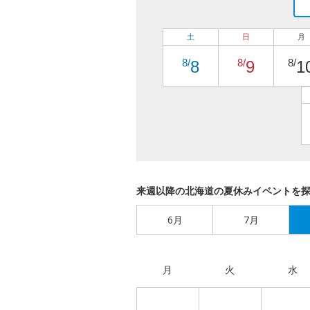
土
日
月
8/
8/
8/
8
9
1
来週以降の北海道の夏休みイベントを
6月
7月
月
火
水