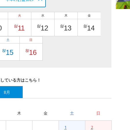
火
水
木
金
8/
8/
8/
8/
0
11
12
13
14
土
日
8/
8/
15
16
探している方はこちら！
8月
木
金
土
日
1
2