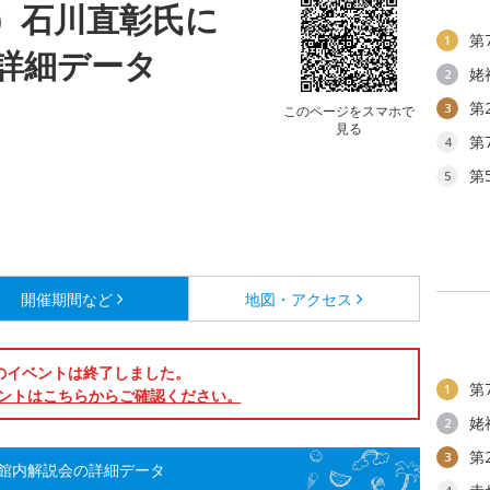
）石川直彰氏に
第
1
詳細データ
姥
2
第
3
このページをスマホで
見る
第
4
第
5
開催期間など
地図・アクセス
のイベントは終了しました。
第
1
ントはこちらからご確認ください。
姥
2
第
3
館内解説会の詳細データ