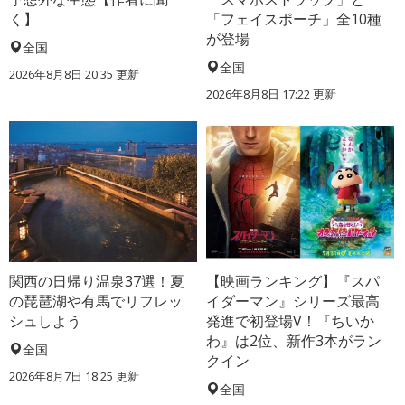
く】
「フェイスポーチ」全10種
が登場
全国
全国
2026年8月8日 20:35
更新
2026年8月8日 17:22
更新
関西の日帰り温泉37選！夏
【映画ランキング】『スパ
の琵琶湖や有馬でリフレッ
イダーマン』シリーズ最高
シュしよう
発進で初登場V！『ちいか
わ』は2位、新作3本がラン
全国
クイン
2026年8月7日 18:25
更新
全国