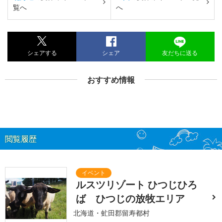
覧へ
へ
シェアする
シェア
友だちに送る
おすすめ情報
閲覧履歴
ルスツリゾート ひつじひろ
ば ひつじの放牧エリア
北海道・虻田郡留寿都村