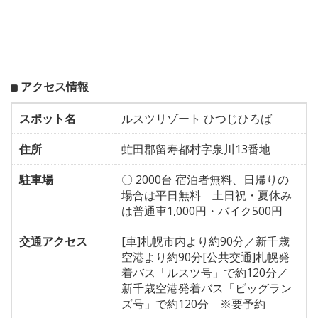
アクセス情報
スポット名
ルスツリゾート ひつじひろば
住所
虻田郡留寿都村字泉川13番地
駐車場
〇 2000台 宿泊者無料、日帰りの
場合は平日無料 土日祝・夏休み
は普通車1,000円・バイク500円
交通アクセス
[車]札幌市内より約90分／新千歳
空港より約90分[公共交通]札幌発
着バス「ルスツ号」で約120分／
新千歳空港発着バス「ビッグラン
ズ号」で約120分 ※要予約