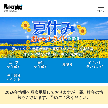
MENU
夏のイベント情報が満載！夏祭りやプール、海水浴場、
キャンプ場など遊べるスポットを大紹介
エリア
日付
イベント
夏祭り
から探す
から探す
ランキング
今日開催
イベント
2026年情報へ順次更新しておりますが一部、昨年の情
報もございます。予めご了承ください。