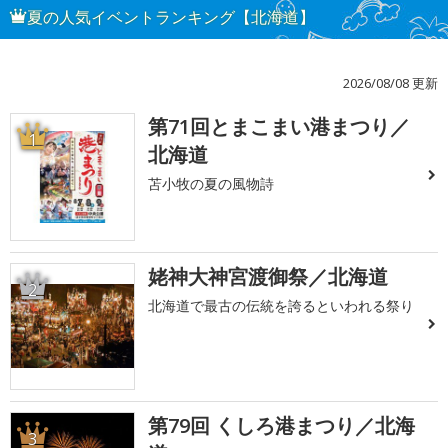
夏の人気イベントランキング【北海道】
2026/08/08 更新
第71回とまこまい港まつり／
1
北海道
苫小牧の夏の風物詩
姥神大神宮渡御祭／北海道
2
北海道で最古の伝統を誇るといわれる祭り
第79回 くしろ港まつり／北海
3