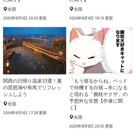
全国
全国
2026年8月9日 20:30
更新
2026年8月9日 18:13
更新
関西の日帰り温泉33選！夏
「もう寝るからね」ベッド
の琵琶湖や有馬でリフレッ
で待機する白猫→冬になる
シュしよう
と現れる「腕枕ヤクザ」の
予想外な生態【作者に聞
全国
く】
2026年8月9日 17:28
更新
全国
2026年8月8日 20:35
更新