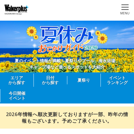
MENU
夏のイベント情報が満載！夏祭りやプール、海水浴場、
キャンプ場など遊べるスポットを大紹介
エリア
日付
イベント
夏祭り
から探す
から探す
ランキング
今日開催
イベント
2026年情報へ順次更新しておりますが一部、昨年の情
報もございます。予めご了承ください。