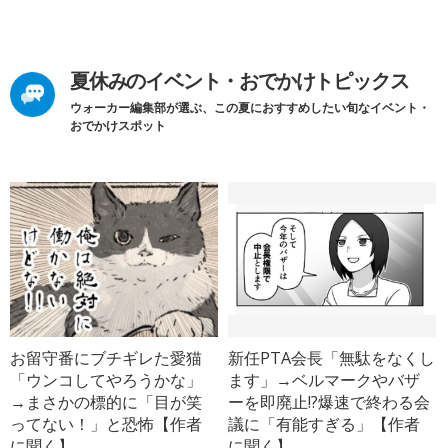
夏休みのイベント・おでかけトピックス
ウォーカー編集部が選ぶ、この夏におすすめしたい旬なイベント・
おでかけスポット
お留守番にブチギレた愛猫
新任PTA会長「無駄をなくし
「ウンコしてやろうかな」
ます」→ベルマークやバザ
→まさかの標的に「目が笑
ーを即廃止!?爆速で終わる会
ってない！」と恐怖【作者
議に「有能すぎる」【作者
に聞く】
に聞く】