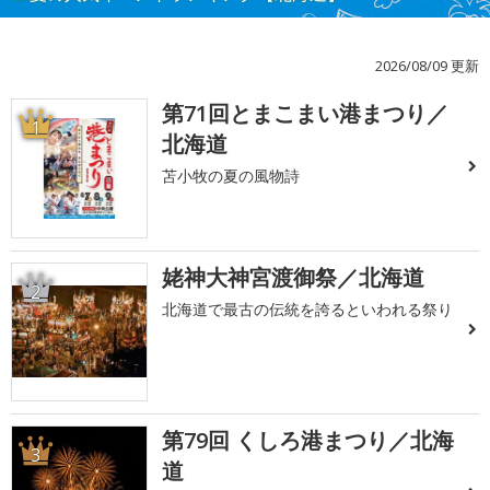
2026/08/09 更新
第71回とまこまい港まつり／
1
北海道
苫小牧の夏の風物詩
姥神大神宮渡御祭／北海道
2
北海道で最古の伝統を誇るといわれる祭り
第79回 くしろ港まつり／北海
3
道