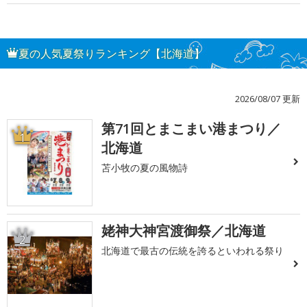
夏の人気夏祭りランキング【北海道】
2026/08/07 更新
第71回とまこまい港まつり／
1
北海道
苫小牧の夏の風物詩
姥神大神宮渡御祭／北海道
2
北海道で最古の伝統を誇るといわれる祭り