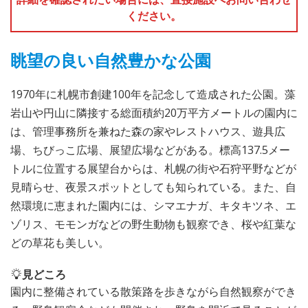
ください。
眺望の良い自然豊かな公園
1970年に札幌市創建100年を記念して造成された公園。藻
岩山や円山に隣接する総面積約20万平方メートルの園内に
は、管理事務所を兼ねた森の家やレストハウス、遊具広
場、ちびっこ広場、展望広場などがある。標高137.5メー
トルに位置する展望台からは、札幌の街や石狩平野などが
見晴らせ、夜景スポットとしても知られている。また、自
然環境に恵まれた園内には、シマエナガ、キタキツネ、エ
ゾリス、モモンガなどの野生動物も観察でき、桜や紅葉な
どの草花も美しい。
見どころ
園内に整備されている散策路を歩きながら自然観察ができ