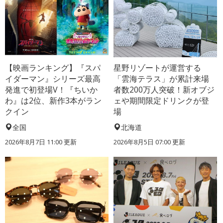
【映画ランキング】『スパ
星野リゾートが運営する
イダーマン』シリーズ最高
「雲海テラス」が累計来場
発進で初登場V！『ちいか
者数200万人突破！新オブジ
わ』は2位、新作3本がラン
ェや期間限定ドリンクが登
クイン
場
全国
北海道
2026年8月7日 11:00
更新
2026年8月5日 07:00
更新