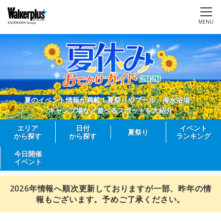
MENU
夏のイベント情報が満載！夏祭りやプール、海水浴場、
キャンプ場など遊べるスポットを大紹介
エリア
日付
イベント
夏祭り
から探す
から探す
ランキング
今日開催
イベント
2026年情報へ順次更新しておりますが一部、昨年の情
報もございます。予めご了承ください。