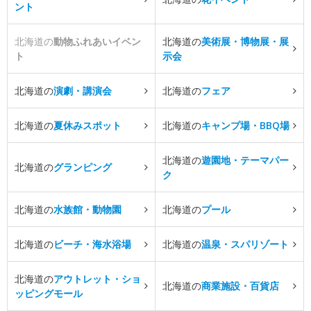
ント
北海道の
動物ふれあいイベン
北海道の
美術展・博物展・展
ト
示会
北海道の
演劇・講演会
北海道の
フェア
北海道の
夏休みスポット
北海道の
キャンプ場・BBQ場
北海道の
遊園地・テーマパー
北海道の
グランピング
ク
北海道の
水族館・動物園
北海道の
プール
北海道の
ビーチ・海水浴場
北海道の
温泉・スパリゾート
北海道の
アウトレット・ショ
北海道の
商業施設・百貨店
ッピングモール