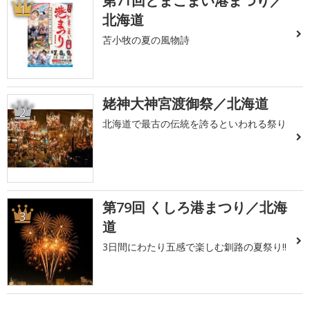
第71回とまこまい港まつり／
1
北海道
苫小牧の夏の風物詩
姥神大神宮渡御祭／北海道
2
北海道で最古の伝統を誇るといわれる祭り
第79回 くしろ港まつり／北海
3
道
3日間にわたり五感で楽しむ釧路の夏祭り!!