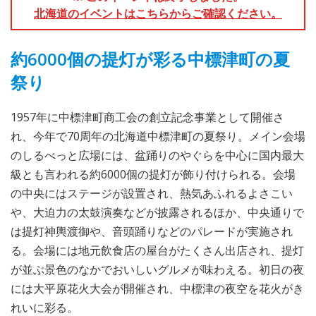
北海道のイベントはこちらからご確認ください。
約6000個の提灯が彩る中標津町の夏
祭り
1957年に中標津町商工会の創立記念事業として開催さ
れ、今年で70周年の北海道中標津町の夏祭り。メイン会場
のしるべっと広場には、盆踊りのやぐらを中心に国内最大
級とも言われる約6000個の提灯が飾り付けられる。会場
の中央にはステージが設置され、熱気あふれるよさこい
や、大迫力の太鼓演奏などが披露されるほか、中央通りで
は提灯神輿渡御や、音頭踊りなどのパレードが実施され
る。会場には地元飲食店の屋台がたくさん出店され、提灯
が並ぶ景色のなかでおいしいグルメが味わえる。初日の夜
には大平原花火大会が開催され、中標津の夜空を花火がき
れいに彩る。