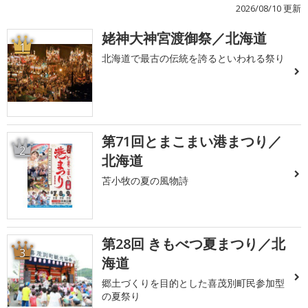
2026/08/10 更新
姥神大神宮渡御祭／北海道
1
北海道で最古の伝統を誇るといわれる祭り
第71回とまこまい港まつり／
2
北海道
苫小牧の夏の風物詩
第28回 きもべつ夏まつり／北
3
海道
郷土づくりを目的とした喜茂別町民参加型
の夏祭り