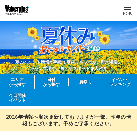
MENU
夏のイベント情報が満載！夏祭りやプール、海水浴場、
キャンプ場など遊べるスポットを大紹介
エリア
日付
イベント
夏祭り
から探す
から探す
ランキング
今日開催
イベント
2026年情報へ順次更新しておりますが一部、昨年の情
報もございます。予めご了承ください。