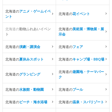
北海道の
アニメ・ゲームイベ
北海道の
花イベント
ント
北海道の
動物ふれあいイベン
北海道の
美術展・博物展・展
ト
示会
北海道の
演劇・講演会
北海道の
フェア
北海道の
夏休みスポット
北海道の
キャンプ場・BBQ場
北海道の
遊園地・テーマパー
北海道の
グランピング
ク
北海道の
水族館・動物園
北海道の
プール
北海道の
ビーチ・海水浴場
北海道の
温泉・スパリゾート