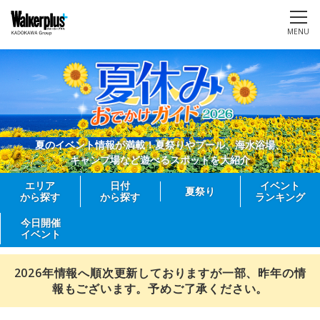
MENU
夏のイベント情報が満載！夏祭りやプール、海水浴場、
キャンプ場など遊べるスポットを大紹介
エリア
日付
イベント
夏祭り
から探す
から探す
ランキング
今日開催
イベント
2026年情報へ順次更新しておりますが一部、昨年の情
報もございます。予めご了承ください。