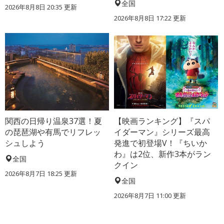
全国
2026年8月8日 20:35
更新
2026年8月8日 17:22
更新
関西の日帰り温泉37選！夏
【映画ランキング】『スパ
の琵琶湖や有馬でリフレッ
イダーマン』シリーズ最高
シュしよう
発進で初登場V！『ちいか
わ』は2位、新作3本がラン
全国
クイン
2026年8月7日 18:25
更新
全国
2026年8月7日 11:00
更新