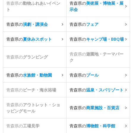
青森県の
動物ふれあいイベン
青森県の
美術展・博物展・展
ト
示会
青森県の
演劇・講演会
青森県の
フェア
青森県の
夏休みスポット
青森県の
キャンプ場・BBQ場
青森県の
遊園地・テーマパー
青森県の
グランピング
ク
青森県の
水族館・動物園
青森県の
プール
青森県の
ビーチ・海水浴場
青森県の
温泉・スパリゾート
青森県の
アウトレット・ショ
青森県の
商業施設・百貨店
ッピングモール
青森県の
工場見学
青森県の
博物館・科学館