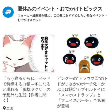
夏休みのイベント・おでかけトピックス
ウォーカー編集部が選ぶ、この夏におすすめしたい旬なイベント・
おでかけスポット
「もう寝るからね」ベッド
ピングーの“トラウマ回”のト
で待機する白猫→冬になる
ドがまさかのポーチ化！か
と現れる「腕枕ヤクザ」の
ぷえぼ限定カプセルトイに
予想外な生態【作者に聞
「スマホストラップ」と
く】
「フェイスポーチ」全10種
が登場
全国