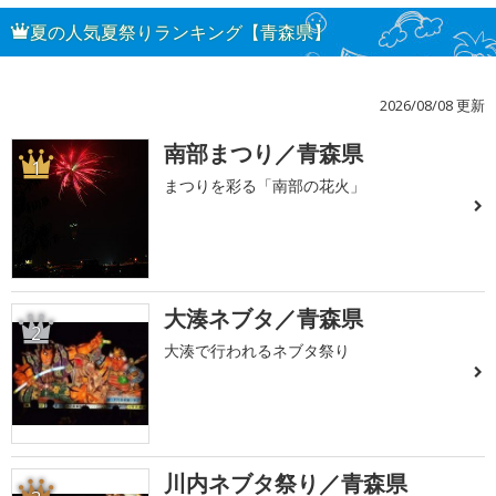
夏の人気夏祭りランキング【青森県】
2026/08/08 更新
南部まつり／青森県
1
まつりを彩る「南部の花火」
大湊ネブタ／青森県
2
大湊で行われるネブタ祭り
川内ネブタ祭り／青森県