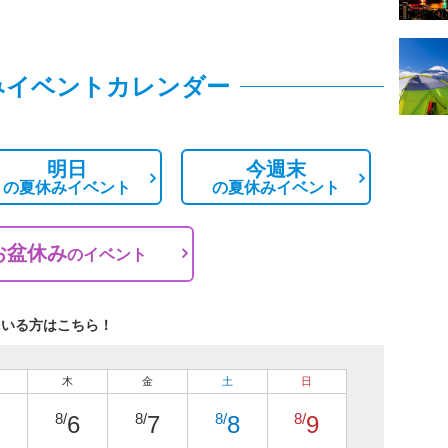
みイベントカレンダー
明日
今週末
の
夏休みイベント
の
夏休みイベント
お盆休み
の
イベント
ている方はこちら！
木
金
土
日
8/
8/
8/
8/
6
7
8
9