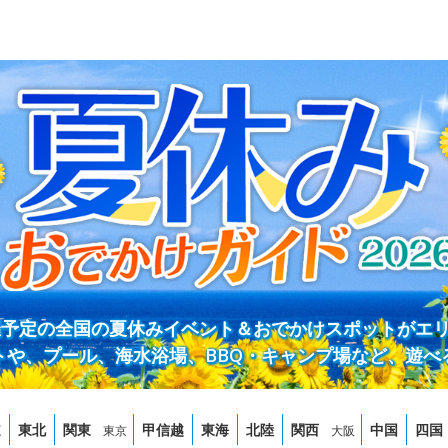
開催予定の全国の夏休みイベント＆おでかけスポットがエ
トや、プール、海水浴場、BBQ・キャンプ場など、遊べ
道
東北
関東
甲信越
東海
北陸
関西
中国
四国
東京
大阪