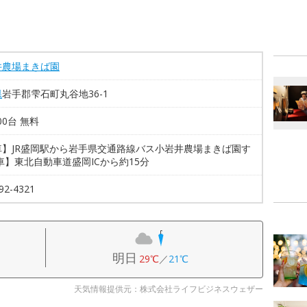
井農場まきば園
県
岩手郡雫石町丸谷地36-1
00台 無料
車】JR盛岡駅から岩手県交通路線バス小岩井農場まきば園す
車】東北自動車道盛岡ICから約15分
92-4321
明日
29℃
／
21℃
天気情報提供元：株式会社ライフビジネスウェザー