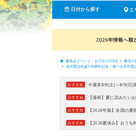
日付から探す
エ
2026年情報へ
夏休みイベント・おでかけ2026
東北の
宮沢賢治生誕130周年記念「遊べる宮沢賢
今週末8/8(土)～8/9
おすすめ
【漫画】夏に読みたい
おすすめ
【2026年版】全国の
おすすめ
【2026夏休み】おう
おすすめ