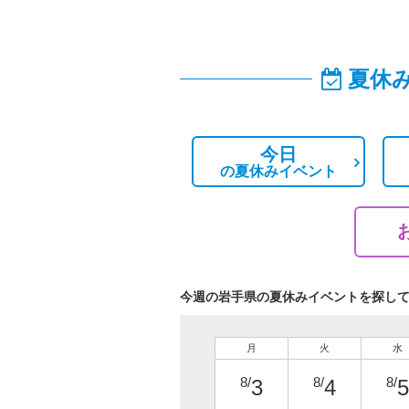
夏休
今日
の
夏休みイベント
今週の岩手県の夏休みイベントを探し
月
火
水
8/
8/
8/
3
4
5