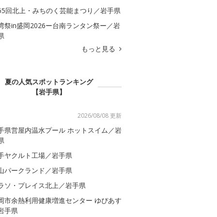
65回北上・みちのく芸能まつり／岩手県
湾祭in盛岡2026ー台南ランタン祭ー／岩
県
もっと見る
夏の人気スポットランキング
【岩手県】
2026/08/08 更新
手県営屋内温水プール ホットスイム／岩
県
手ヤクルト工場／岩手県
山パークランド／岩手県
ラソ・プレイス北上／岩手県
岡市余熱利用健康増進センター ゆぴあす
岩手県