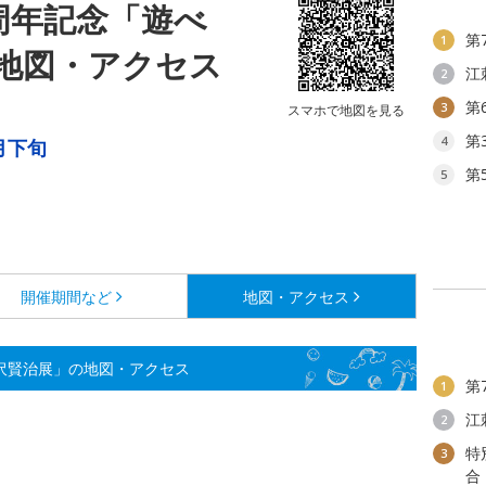
周年記念「遊べ
第
1
地図・アクセス
江
2
第
3
スマホで地図を見る
第
4
月下旬
第
5
開催期間など
地図・アクセス
宮沢賢治展」の地図・アクセス
第
1
江
2
特
3
合