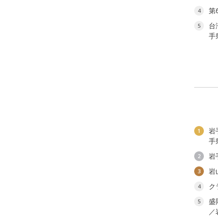
第
4
台
5
手
岩
1
手
岩
2
岩
3
ク
4
盛
5
／