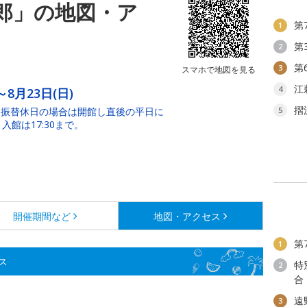
郎」の地図・ア
第
1
第
2
第
3
スマホで地図を見る
江
4
～8月23日(日)
摺
・振替休日の場合は開館し直後の平日に
5
入館は17:30まで。
開催期間など
地図・アクセス
第
1
ス
特
2
合
遠
3