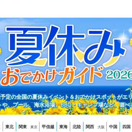
開催予定の全国の夏休みイベント＆おでかけスポットがエ
トや、プール、海水浴場、BBQ・キャンプ場など、遊べ
道
東北
関東
甲信越
東海
北陸
関西
中国
四国
東京
大阪