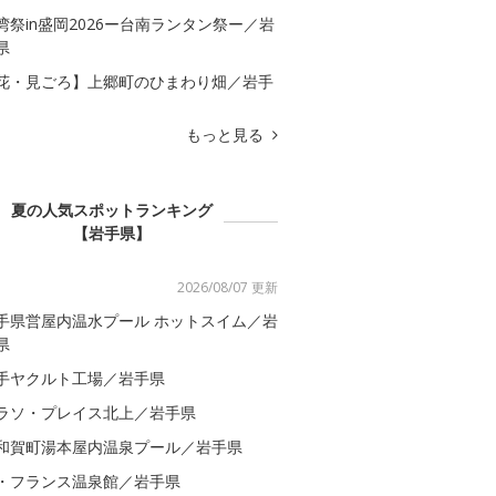
湾祭in盛岡2026ー台南ランタン祭ー／岩
県
花・見ごろ】上郷町のひまわり畑／岩手
もっと見る
夏の人気スポットランキング
【岩手県】
2026/08/07 更新
手県営屋内温水プール ホットスイム／岩
県
手ヤクルト工場／岩手県
ラソ・プレイス北上／岩手県
和賀町湯本屋内温泉プール／岩手県
・フランス温泉館／岩手県