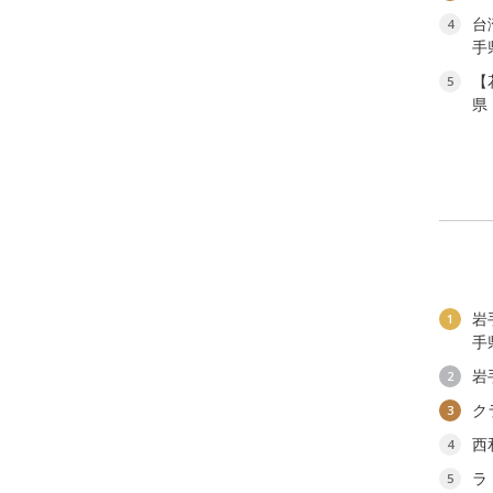
台
4
手
【
5
県
岩
1
手
岩
2
ク
3
西
4
ラ
5