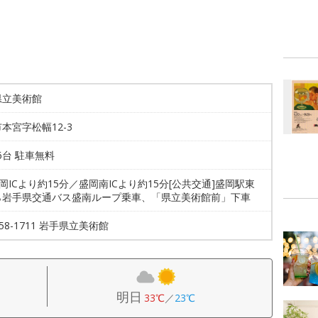
県立美術館
本宮字松幅12-3
56台 駐車無料
盛岡ICより約15分／盛岡南ICより約15分[公共交通]盛岡駅東
ら岩手県交通バス盛南ループ乗車、「県立美術館前」下車
658-1711 岩手県立美術館
明日
33℃
／
23℃