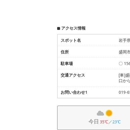
アクセス情報
スポット名
岩手
住所
盛岡市
駐車場
〇 1
交通アクセス
[車]
口か
お問い合わせ1
019-
今日
35℃
／
23℃