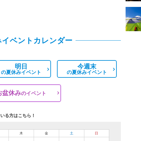
みイベントカレンダー
明日
今週末
の
夏休みイベント
の
夏休みイベント
お盆休み
の
イベント
ている方はこちら！
木
金
土
日