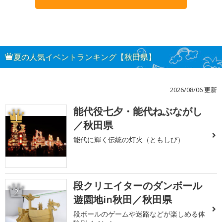
夏の人気イベントランキング【秋田県】
2026/08/06 更新
能代役七夕・能代ねぶながし
1
／秋田県
能代に輝く伝統の灯火（ともしび）
段クリエイターのダンボール
2
遊園地in秋田／秋田県
段ボールのゲームや迷路などが楽しめる体