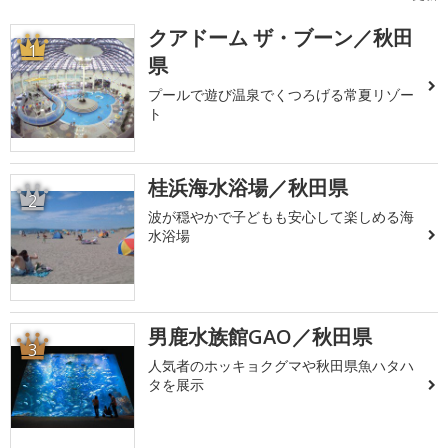
クアドーム ザ・ブーン／秋田
1
県
プールで遊び温泉でくつろげる常夏リゾー
ト
桂浜海水浴場／秋田県
2
波が穏やかで子どもも安心して楽しめる海
水浴場
男鹿水族館GAO／秋田県
3
人気者のホッキョクグマや秋田県魚ハタハ
タを展示