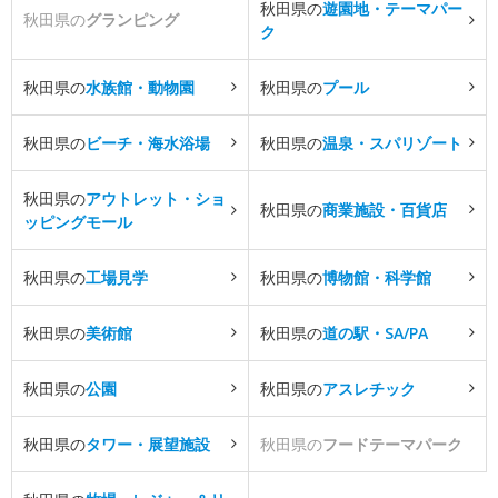
秋田県の
遊園地・テーマパー
秋田県の
グランピング
ク
秋田県の
水族館・動物園
秋田県の
プール
秋田県の
ビーチ・海水浴場
秋田県の
温泉・スパリゾート
秋田県の
アウトレット・ショ
秋田県の
商業施設・百貨店
ッピングモール
秋田県の
工場見学
秋田県の
博物館・科学館
秋田県の
美術館
秋田県の
道の駅・SA/PA
秋田県の
公園
秋田県の
アスレチック
秋田県の
タワー・展望施設
秋田県の
フードテーマパーク