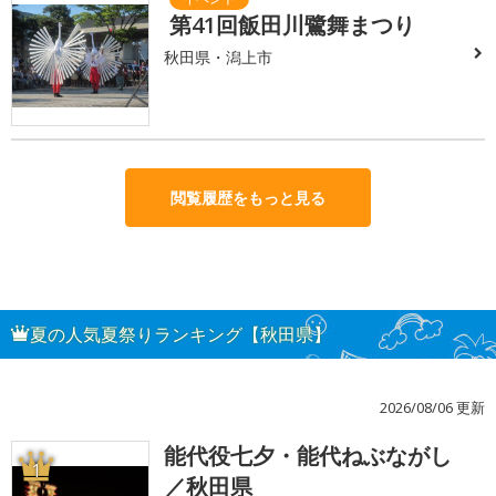
第41回飯田川鷺舞まつり
秋田県・潟上市
閲覧履歴をもっと見る
夏の人気夏祭りランキング【秋田県】
2026/08/06 更新
能代役七夕・能代ねぶながし
1
／秋田県