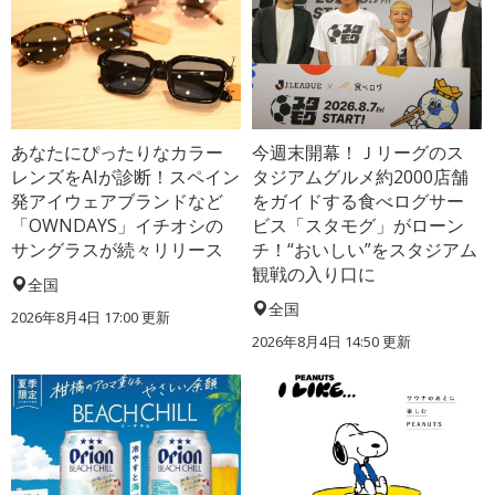
あなたにぴったりなカラー
今週末開幕！Ｊリーグのス
レンズをAIが診断！スペイン
タジアムグルメ約2000店舗
発アイウェアブランドなど
をガイドする食べログサー
「OWNDAYS」イチオシの
ビス「スタモグ」がローン
サングラスが続々リリース
チ！“おいしい”をスタジアム
観戦の入り口に
全国
全国
2026年8月4日 17:00
更新
2026年8月4日 14:50
更新