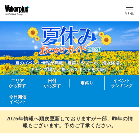
MENU
夏のイベント情報が満載！夏祭りやプール、海水浴場、
キャンプ場など遊べるスポットを大紹介
エリア
日付
イベント
夏祭り
から探す
から探す
ランキング
今日開催
イベント
2026年情報へ順次更新しておりますが一部、昨年の情
報もございます。予めご了承ください。