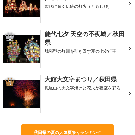
能代に輝く伝統の灯火（ともしび）
能代七夕 天空の不夜城／秋田
2
県
城郭型の灯籠を引き回す夏の七夕行事
大館大文字まつり／秋田県
3
鳳凰山の大文字焼きと花火が夜空を彩る
秋田県の夏の人気夏祭りランキング