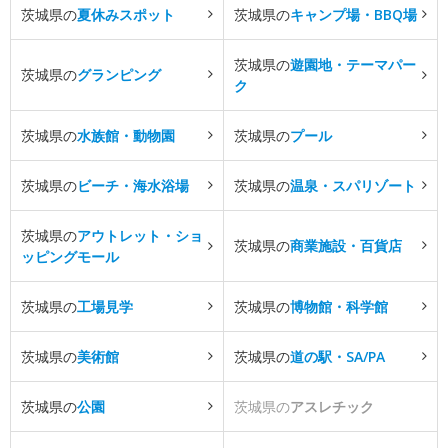
茨城県の
夏休みスポット
茨城県の
キャンプ場・BBQ場
茨城県の
遊園地・テーマパー
茨城県の
グランピング
ク
茨城県の
水族館・動物園
茨城県の
プール
茨城県の
ビーチ・海水浴場
茨城県の
温泉・スパリゾート
茨城県の
アウトレット・ショ
茨城県の
商業施設・百貨店
ッピングモール
茨城県の
工場見学
茨城県の
博物館・科学館
茨城県の
美術館
茨城県の
道の駅・SA/PA
茨城県の
公園
茨城県の
アスレチック