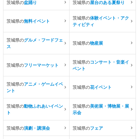
茨城県の
盆踊り
茨城県の
屋台のある夏祭り
茨城県の
体験イベント・アク
茨城県の
無料イベント
ティビティ
茨城県の
グルメ・フードフェ
茨城県の
物産展
ス
茨城県の
コンサート・音楽イ
茨城県の
フリーマーケット
ベント
茨城県の
アニメ・ゲームイベ
茨城県の
花イベント
ント
茨城県の
動物ふれあいイベン
茨城県の
美術展・博物展・展
ト
示会
茨城県の
演劇・講演会
茨城県の
フェア