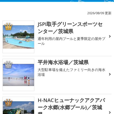
2026/08/09 更新
JSPI取手グリーンスポーツセ
1
ンター／茨城県
通年利用の屋内プールと夏季限定の屋外プ
ール
平井海水浴場／茨城県
2
大型駐車場を備えたファミリー向きの海水
浴場
H-NACヒューナックアクアパ
3
ーク水郷(水郷プール)／茨城