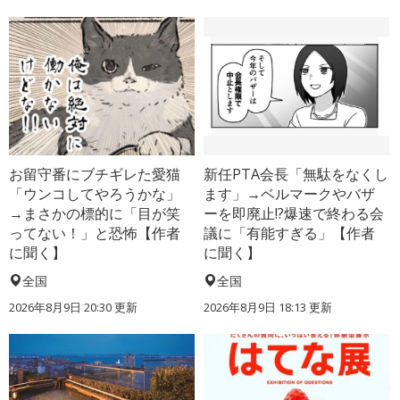
お留守番にブチギレた愛猫
新任PTA会長「無駄をなくし
「ウンコしてやろうかな」
ます」→ベルマークやバザ
→まさかの標的に「目が笑
ーを即廃止!?爆速で終わる会
ってない！」と恐怖【作者
議に「有能すぎる」【作者
に聞く】
に聞く】
全国
全国
2026年8月9日 20:30
更新
2026年8月9日 18:13
更新