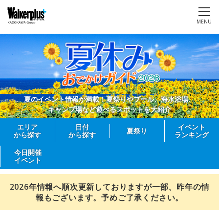
MENU
夏のイベント情報が満載！夏祭りやプール、海水浴場、
キャンプ場など遊べるスポットを大紹介
エリア
日付
イベント
夏祭り
から探す
から探す
ランキング
今日開催
イベント
2026年情報へ順次更新しておりますが一部、昨年の情
報もございます。予めご了承ください。