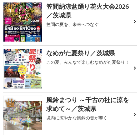
笠間納涼盆踊り花火大会2026
1
／茨城県
笠間の夏を、未来へつなぐ
なめがた夏祭り／茨城県
2
この夏、みんなで楽しむなめがた夏祭り！
風鈴まつり ～千古の社に涼を
3
求めて～／茨城県
境内に涼やかな風鈴の音が響く