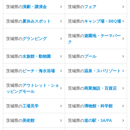
茨城県の
演劇・講演会
茨城県の
フェア
茨城県の
夏休みスポット
茨城県の
キャンプ場・BBQ場
茨城県の
遊園地・テーマパー
茨城県の
グランピング
ク
茨城県の
水族館・動物園
茨城県の
プール
茨城県の
ビーチ・海水浴場
茨城県の
温泉・スパリゾート
茨城県の
アウトレット・ショ
茨城県の
商業施設・百貨店
ッピングモール
茨城県の
工場見学
茨城県の
博物館・科学館
茨城県の
美術館
茨城県の
道の駅・SA/PA