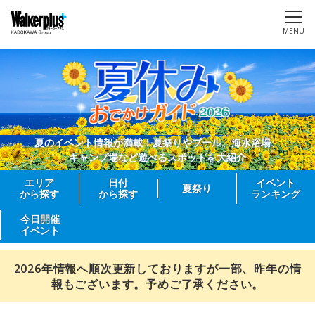
MENU
夏のイベント情報が満載！夏祭りやプール、海水浴場、
キャンプ場など遊べるスポットを大紹介
エリア
日付
イベント
夏祭り
から探す
から探す
ランキング
今日開催
イベント
2026年情報へ順次更新しておりますが一部、昨年の情
報もございます。予めご了承ください。