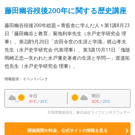
藤田幽谷歿後200年に関する歴史講座
藤田幽谷歿後200年総題＝青藍舎に学んだ人々第1講8月23
日「藤田幽谷と教育」菊地利幸先生（水戸史学研究会 理
事）、第2講9月20日「吉田令世の生涯と学識」梶山孝夫
先生（水戸史学研究会 代表理事）、第3講10月11日「傀陰
岡崎正忠―失われた水戸藩史著者の生涯と学問―」渡邉拓
也先生（水戸史学研究会 理事）。
情報提供：イベントバンク
今日
明日
31℃
／
25℃
32℃
／
25℃
天気情報提供元：株式会社ライフビジネスウェザー
開催期間や料金、公式サイトの
情報を見る