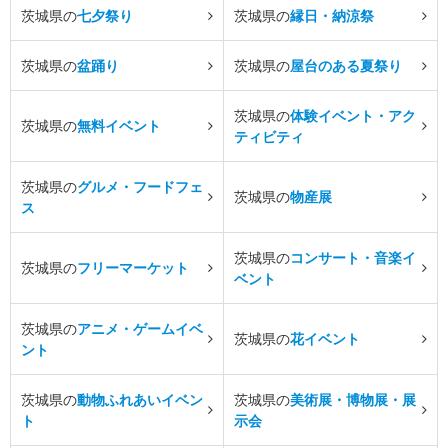
茨城県の
七夕祭り
茨城県の
縁日・納涼祭
茨城県の
盆踊り
茨城県の
屋台のある夏祭り
茨城県の
体験イベント・アク
茨城県の
無料イベント
ティビティ
茨城県の
グルメ・フードフェ
茨城県の
物産展
ス
茨城県の
コンサート・音楽イ
茨城県の
フリーマーケット
ベント
茨城県の
アニメ・ゲームイベ
茨城県の
花イベント
ント
茨城県の
動物ふれあいイベン
茨城県の
美術展・博物展・展
ト
示会