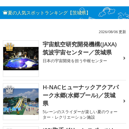
夏の人気スポットランキング【茨城県】
2026/08/06 更新
宇宙航空研究開発機構(JAXA)
1
筑波宇宙センター／茨城県
日本の宇宙開発を担う中枢センター
H-NACヒューナックアクアパ
2
ーク水郷(水郷プール)／茨城
県
5レーンのスライダーが楽しい夏のウォー
ター・レクリエーション施設