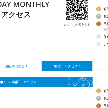
AY MONTHLY
笠
1
図・アクセス
第
2
風
3
スマホで地図を見る
城
な
4
ま
5
開催期間など
地図・アクセス
PROJECT-の地図・アクセス
笠
1
第
2
風
3