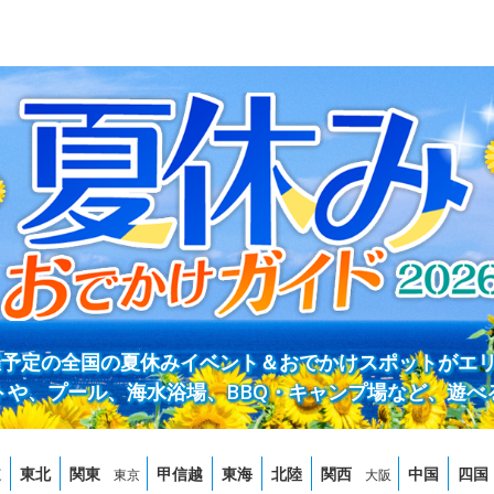
開催予定の全国の夏休みイベント＆おでかけスポットがエ
トや、プール、海水浴場、BBQ・キャンプ場など、遊べ
道
東北
関東
甲信越
東海
北陸
関西
中国
四国
東京
大阪