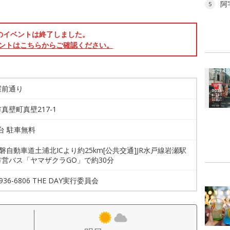
阿
5
のイベントは終了しました。
ントはこちらからご確認ください。
屋前通り
真壁町真壁217-1
0台 駐車無料
常磐自動車道土浦北ICより約25km[公共交通]JR水戸線岩瀬駅
市営バス「ヤマザクラGO」で約30分
6936-6806 THE DAY実行委員会