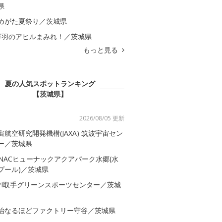
県
めがた夏祭り／茨城県
万羽のアヒルまみれ！／茨城県
もっと見る
夏の人気スポットランキング
【茨城県】
2026/08/05 更新
宙航空研究開発機構(JAXA) 筑波宇宙セン
ー／茨城県
-NACヒューナックアクアパーク水郷(水
プール)／茨城県
SPI取手グリーンスポーツセンター／茨城
治なるほどファクトリー守谷／茨城県