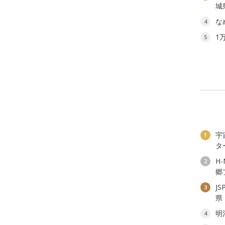
城
な
4
1
5
宇
1
タ
H
2
郷
J
3
県
明
4