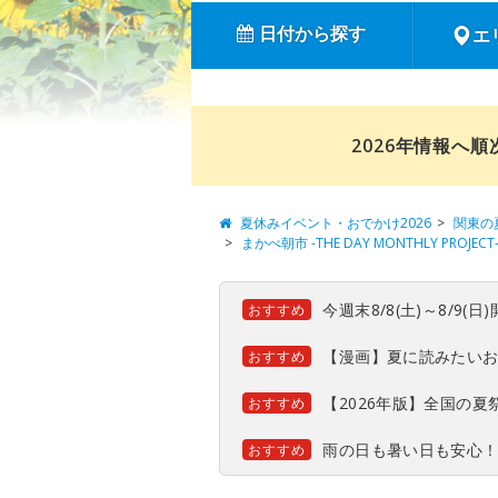
日付から探す
エ
2026年情報へ
夏休みイベント・おでかけ2026
関東の
まかべ朝市 -THE DAY MONTHLY PROJECT
今週末8/8(土)～8/9
おすすめ
【漫画】夏に読みたい
おすすめ
【2026年版】全国の
おすすめ
雨の日も暑い日も安心
おすすめ