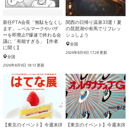
新任PTA会長「無駄をなくし
関西の日帰り温泉33選！夏
ます」→ベルマークやバザ
の琵琶湖や有馬でリフレッ
ーを即廃止!?爆速で終わる会
シュしよう
議に「有能すぎる」【作者
全国
に聞く】
2026年8月9日 17:28
更新
全国
2026年8月9日 18:13
更新
【東京のイベント】今週末(8
【東京のイベント】今週末(8