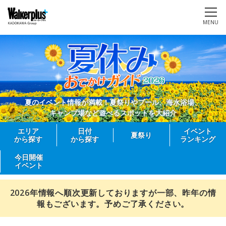
MENU
夏のイベント情報が満載！夏祭りやプール、海水浴場、
キャンプ場など遊べるスポットを大紹介
エリア
日付
イベント
夏祭り
から探す
から探す
ランキング
今日開催
イベント
2026年情報へ順次更新しておりますが一部、昨年の情
報もございます。予めご了承ください。