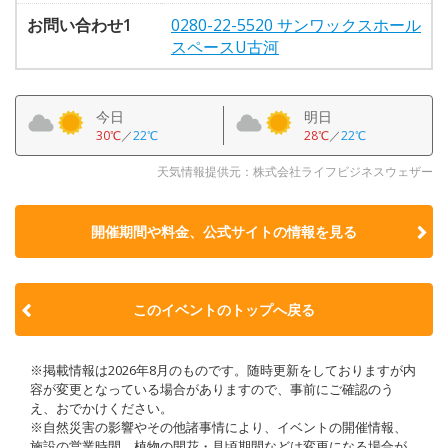
お問い合わせ1
0280-22-5520 サンワックスホール
スペースU古河
今日
明日
30℃
／
22℃
28℃
／
22℃
天気情報提供元：株式会社ライフビジネスウェザー
開催期間や料金、公式サイトの
情報を見る
このイベントのトップへ戻る
※掲載情報は2026年8月のものです。随時更新をしておりますが内
容が変更となっている場合がありますので、事前にご確認のう
え、おでかけください。
※自然災害の影響やその他諸事情により、イベントの開催情報、
施設の営業時間、植物の開花・見頃期間などは変更になる場合が