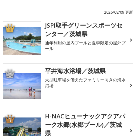
2026/08/09 更新
JSPI取手グリーンスポーツセ
1
ンター／茨城県
通年利用の屋内プールと夏季限定の屋外プ
ール
平井海水浴場／茨城県
2
大型駐車場を備えたファミリー向きの海水
浴場
H-NACヒューナックアクアパ
3
ーク水郷(水郷プール)／茨城
県