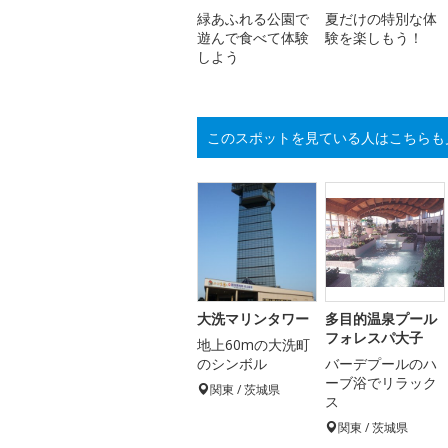
緑あふれる公園で
夏だけの特別な体
遊んで食べて体験
験を楽しもう！
しよう
このスポットを見ている人はこちらも
大洗マリンタワー
多目的温泉プール
フォレスパ大子
地上60mの大洗町
のシンボル
バーデプールのハ
ーブ浴でリラック
関東 / 茨城県
ス
関東 / 茨城県