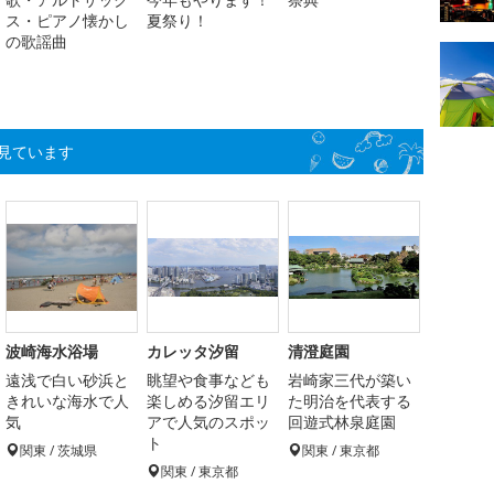
ス・ピアノ懐かし
夏祭り！
の歌謡曲
見ています
波崎海水浴場
カレッタ汐留
清澄庭園
遠浅で白い砂浜と
眺望や食事なども
岩崎家三代が築い
きれいな海水で人
楽しめる汐留エリ
た明治を代表する
気
アで人気のスポッ
回遊式林泉庭園
ト
関東 / 茨城県
関東 / 東京都
関東 / 東京都