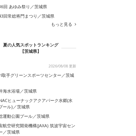
36回 あゆみ祭り／茨城県
43回常総将門まつり／茨城県
もっと見る
夏の人気スポットランキング
【茨城県】
2026/08/08 更新
SPI取手グリーンスポーツセンター／茨城
井海水浴場／茨城県
-NACヒューナックアクアパーク水郷(水
プール)／茨城県
総運動公園プール／茨城県
宙航空研究開発機構(JAXA) 筑波宇宙セン
ー／茨城県