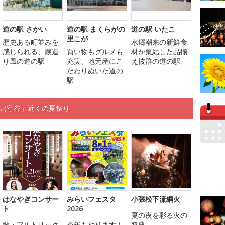
道の駅 さかい
道の駅 まくらがの
道の駅 いたこ
里こが
歴史ある町並みを
水郷潮来の新鮮食
感じられる、蔵造
買い物もグルメも
材が集結した品揃
り風の道の駅
充実、地元産にこ
え抜群の道の駅
だわりぬいた道の
駅
サール)守谷」近くの夏祭り
はなやぎコンサー
みらいフェスタ
小張松下流綱火
ト
2026
夏の夜を彩る火の
歌・アルトサック
今年もやります！
祭典