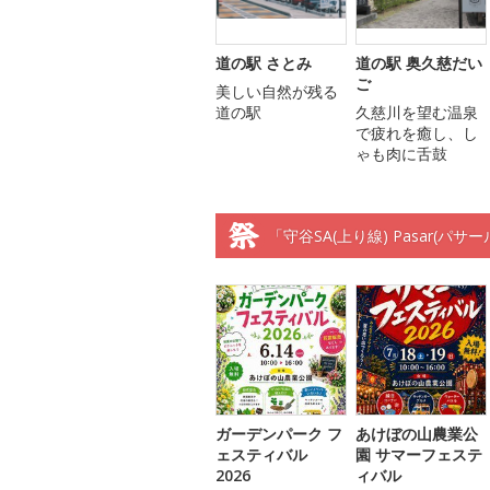
道の駅 さとみ
道の駅 奥久慈だい
ご
美しい自然が残る
道の駅
久慈川を望む温泉
で疲れを癒し、し
ゃも肉に舌鼓
「守谷SA(上り線) Pasar(パ
ガーデンパーク フ
あけぼの山農業公
ェスティバル
園 サマーフェステ
2026
ィバル