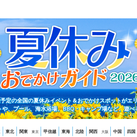
開催予定の全国の夏休みイベント＆おでかけスポットがエ
トや、プール、海水浴場、BBQ・キャンプ場など、遊べ
道
東北
関東
甲信越
東海
北陸
関西
中国
四国
東京
大阪