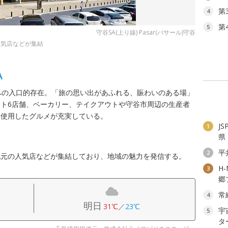
第
4
第
5
守谷SA(上り線) Pasar(パサール)守谷
人気店などが集結
A
への入口的存在。「旅の思い出があふれる、賑わいのある場」
ト6店舗、ベーカリー、テイクアウトや守谷市周辺の生産者
を使用したグルメが充実している。
J
1
県
平
2
地元の人気店などが集結しており、地域の魅力を発信する。
H
3
郷
常
4
明日
31℃
／
23℃
宇
5
タ