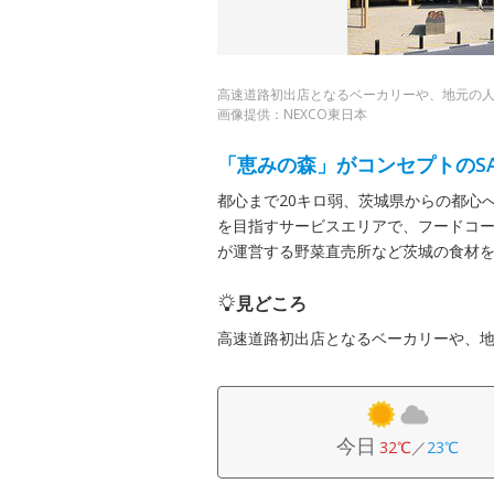
高速道路初出店となるベーカリーや、地元の
画像提供：NEXCO東日本
「恵みの森」がコンセプトのS
都心まで20キロ弱、茨城県からの都心
を目指すサービスエリアで、フードコー
が運営する野菜直売所など茨城の食材
見どころ
高速道路初出店となるベーカリーや、
今日
32℃
／
23℃