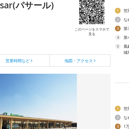
sar(パサール)
笠
1
な
2
第
3
このページをスマホで
見る
第
4
風
5
城
営業時間など
地図・アクセス
笠
1
な
2
1
3