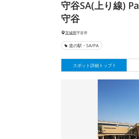
守谷SA(上り線) Pa
守谷
茨城県
守谷市
道の駅・SA/PA
スポット詳細
トップ