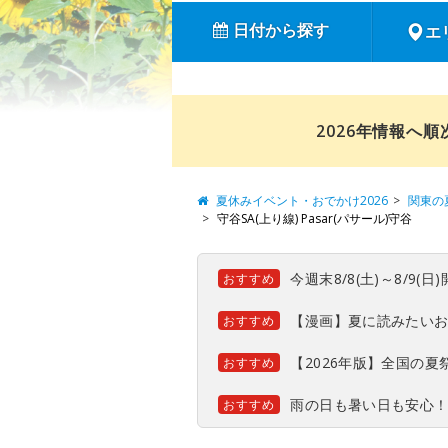
日付から探す
エ
2026年情報へ
夏休みイベント・おでかけ2026
関東の
守谷SA(上り線) Pasar(パサール)守谷
今週末8/8(土)～8/9
おすすめ
【漫画】夏に読みたい
おすすめ
【2026年版】全国の
おすすめ
雨の日も暑い日も安心
おすすめ