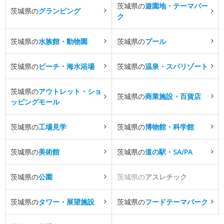
茨城県の
遊園地・テーマパー
茨城県の
グランピング
ク
茨城県の
水族館・動物園
茨城県の
プール
茨城県の
ビーチ・海水浴場
茨城県の
温泉・スパリゾート
茨城県の
アウトレット・ショ
茨城県の
商業施設・百貨店
ッピングモール
茨城県の
工場見学
茨城県の
博物館・科学館
茨城県の
美術館
茨城県の
道の駅・SA/PA
茨城県の
公園
茨城県の
アスレチック
茨城県の
タワー・展望施設
茨城県の
フードテーマパーク