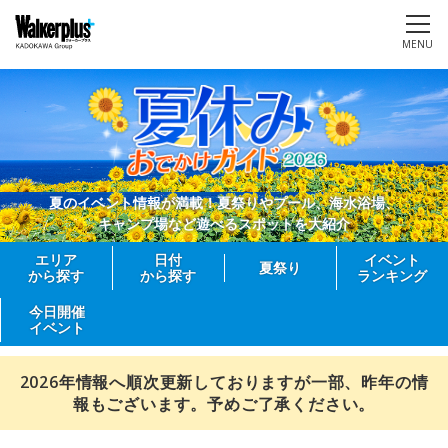
MENU
夏のイベント情報が満載！夏祭りやプール、海水浴場、
キャンプ場など遊べるスポットを大紹介
エリア
日付
イベント
夏祭り
から探す
から探す
ランキング
今日開催
イベント
2026年情報へ順次更新しておりますが一部、昨年の情
報もございます。予めご了承ください。