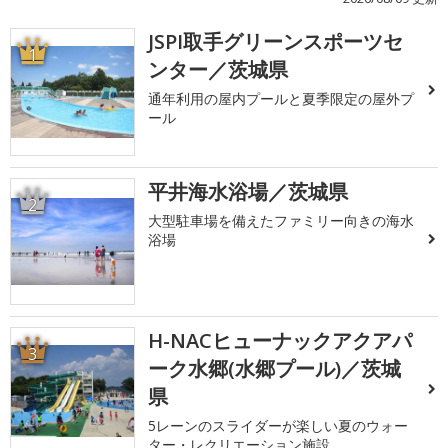
JSPI取手グリーンスポーツセ
1
ンター／茨城県
通年利用の屋内プールと夏季限定の屋外プ
ール
平井海水浴場／茨城県
2
大型駐車場を備えたファミリー向きの海水
浴場
H-NACヒューナックアクアパ
3
ーク水郷(水郷プール)／茨城
県
5レーンのスライダーが楽しい夏のウォー
ター・レクリエーション施設