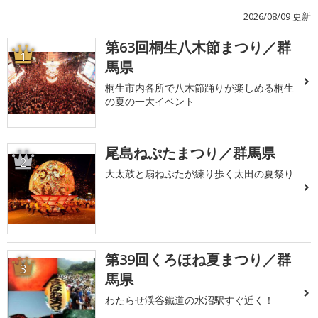
2026/08/09 更新
第63回桐生八木節まつり／群
1
馬県
桐生市内各所で八木節踊りが楽しめる桐生
の夏の一大イベント
尾島ねぷたまつり／群馬県
2
大太鼓と扇ねぷたが練り歩く太田の夏祭り
第39回くろほね夏まつり／群
3
馬県
わたらせ渓谷鐵道の水沼駅すぐ近く！