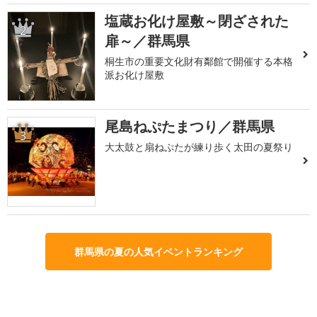
塩蔵お化け屋敷～閉ざされた
2
扉～／群馬県
桐生市の重要文化財有鄰館で開催する本格
派お化け屋敷
尾島ねぷたまつり／群馬県
3
大太鼓と扇ねぷたが練り歩く太田の夏祭り
群馬県の夏の人気イベントランキング