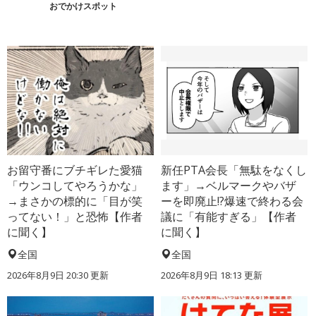
おでかけスポット
お留守番にブチギレた愛猫
新任PTA会長「無駄をなくし
「ウンコしてやろうかな」
ます」→ベルマークやバザ
→まさかの標的に「目が笑
ーを即廃止!?爆速で終わる会
ってない！」と恐怖【作者
議に「有能すぎる」【作者
に聞く】
に聞く】
全国
全国
2026年8月9日 20:30
更新
2026年8月9日 18:13
更新