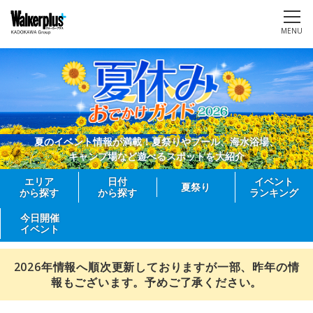
MENU
夏のイベント情報が満載！夏祭りやプール、海水浴場、
キャンプ場など遊べるスポットを大紹介
エリア
日付
イベント
夏祭り
から探す
から探す
ランキング
今日開催
イベント
2026年情報へ順次更新しておりますが一部、昨年の情
報もございます。予めご了承ください。