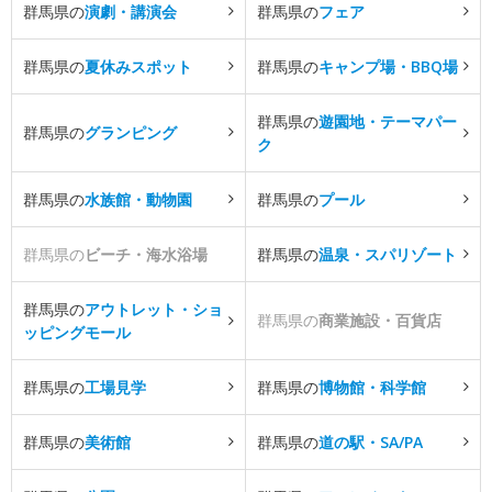
群馬県の
演劇・講演会
群馬県の
フェア
群馬県の
夏休みスポット
群馬県の
キャンプ場・BBQ場
群馬県の
遊園地・テーマパー
群馬県の
グランピング
ク
群馬県の
水族館・動物園
群馬県の
プール
群馬県の
ビーチ・海水浴場
群馬県の
温泉・スパリゾート
群馬県の
アウトレット・ショ
群馬県の
商業施設・百貨店
ッピングモール
群馬県の
工場見学
群馬県の
博物館・科学館
群馬県の
美術館
群馬県の
道の駅・SA/PA