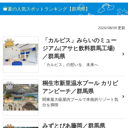
夏の人気スポットランキング【群馬県】
2026/08/09 更新
「カルピス」みらいのミュー
1
ジアム(アサヒ飲料群馬工場)
／群馬県
「カルピス」の想いを、未来へ
桐生市新里温水プール カリビ
2
アンビーチ／群馬県
関東最大級屋内プールで本格的リゾート気
分を満喫
みずとぴあ藤岡／群馬県