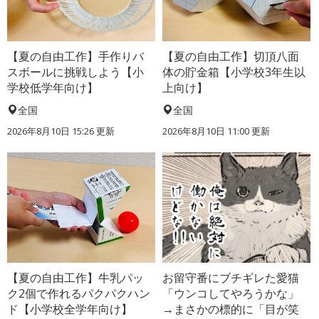
【夏の自由工作】手作りバ
【夏の自由工作】切頂八面
スボールに挑戦しよう【小
体の貯金箱【小学校3年生以
学校低学年向け】
上向け】
全国
全国
2026年8月10日 15:26
更新
2026年8月10日 11:00
更新
【夏の自由工作】牛乳パッ
お留守番にブチギレた愛猫
ク2個で作れるパクパクハン
「ウンコしてやろうかな」
ド【小学校全学年向け】
→まさかの標的に「目が笑