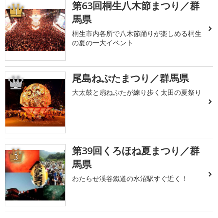
第63回桐生八木節まつり／群
1
馬県
桐生市内各所で八木節踊りが楽しめる桐生
の夏の一大イベント
尾島ねぷたまつり／群馬県
2
大太鼓と扇ねぷたが練り歩く太田の夏祭り
第39回くろほね夏まつり／群
3
馬県
わたらせ渓谷鐵道の水沼駅すぐ近く！