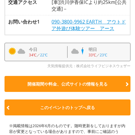
交通アクセス
[車]渋川伊香保ICより約25km[公共
交通]－
お問い合わせ1
090-3800-9962 EARTH アウトド
ア外遊び体験ツアー アース
今日
明日
34℃
／
22℃
33℃
／
23℃
天気情報提供元：株式会社ライフビジネスウェザー
開催期間や料金、公式サイトの
情報を見る
このイベントのトップへ戻る
※掲載情報は2026年6月のものです。随時更新をしておりますが内
容が変更となっている場合がありますので、事前にご確認のう