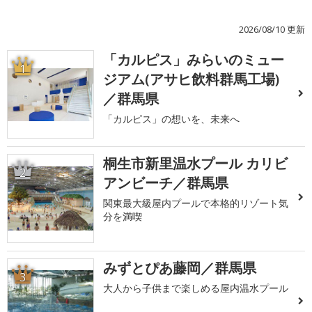
2026/08/10 更新
「カルピス」みらいのミュー
1
ジアム(アサヒ飲料群馬工場)
／群馬県
「カルピス」の想いを、未来へ
桐生市新里温水プール カリビ
2
アンビーチ／群馬県
関東最大級屋内プールで本格的リゾート気
分を満喫
みずとぴあ藤岡／群馬県
3
大人から子供まで楽しめる屋内温水プール