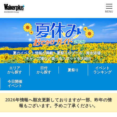
MENU
夏のイベント情報が満載！夏祭りやプール、海水浴場、
キャンプ場など遊べるスポットを大紹介
エリア
日付
イベント
夏祭り
から探す
から探す
ランキング
今日開催
イベント
2026年情報へ順次更新しておりますが一部、昨年の情
報もございます。予めご了承ください。