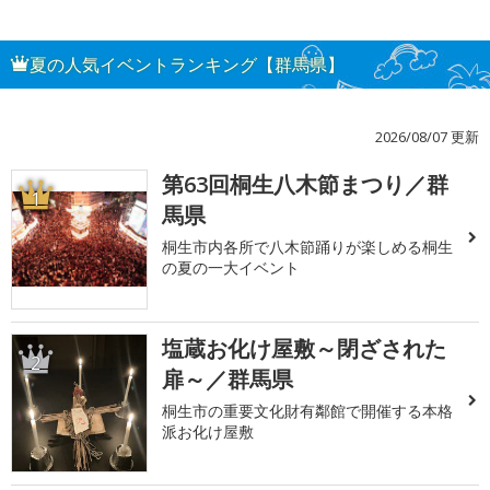
夏の人気イベントランキング【群馬県】
2026/08/07 更新
第63回桐生八木節まつり／群
1
馬県
桐生市内各所で八木節踊りが楽しめる桐生
の夏の一大イベント
塩蔵お化け屋敷～閉ざされた
2
扉～／群馬県
桐生市の重要文化財有鄰館で開催する本格
派お化け屋敷