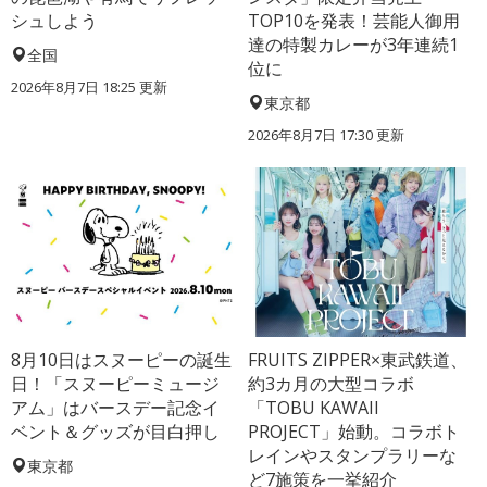
シュしよう
TOP10を発表！芸能人御用
達の特製カレーが3年連続1
全国
位に
2026年8月7日 18:25
更新
東京都
2026年8月7日 17:30
更新
8月10日はスヌーピーの誕生
FRUITS ZIPPER×東武鉄道、
日！「スヌーピーミュージ
約3カ月の大型コラボ
アム」はバースデー記念イ
「TOBU KAWAII
ベント＆グッズが目白押し
PROJECT」始動。コラボト
レインやスタンプラリーな
東京都
ど7施策を一挙紹介