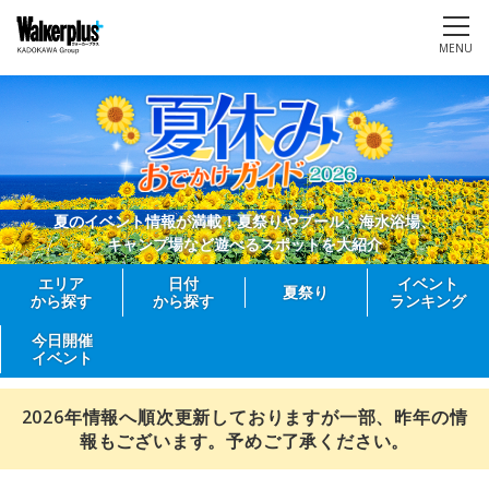
MENU
夏のイベント情報が満載！夏祭りやプール、海水浴場、
キャンプ場など遊べるスポットを大紹介
エリア
日付
イベント
夏祭り
から探す
から探す
ランキング
今日開催
イベント
2026年情報へ順次更新しておりますが一部、昨年の情
報もございます。予めご了承ください。