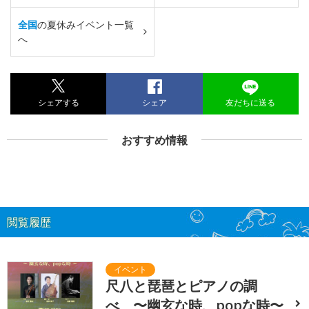
全国
の夏休みイベント一覧
へ
シェアする
シェア
友だちに送る
おすすめ情報
閲覧履歴
尺八と琵琶とピアノの調
べ 〜幽玄な時、popな時〜