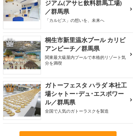
ジアム(アサヒ飲料群馬工場)
／群馬県
「カルピス」の想いを、未来へ
桐生市新里温水プール カリビ
2
アンビーチ／群馬県
関東最大級屋内プールで本格的リゾート気
分を満喫
ガトーフェスタ ハラダ 本社工
3
場シャトー･デュ･エスポワー
ル／群馬県
全国で人気のガトーラスクを製造