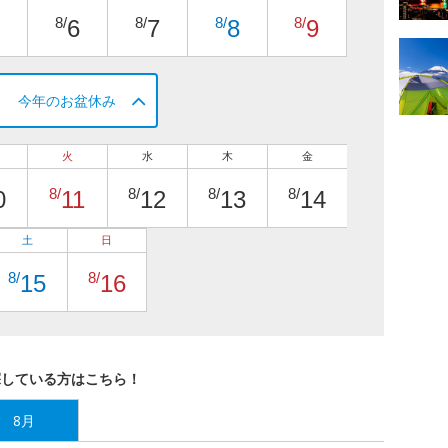
8/
8/
8/
8/
6
7
8
9
今年のお盆休み
火
水
木
金
8/
8/
8/
8/
0
11
12
13
14
土
日
8/
8/
15
16
探している方はこちら！
8月