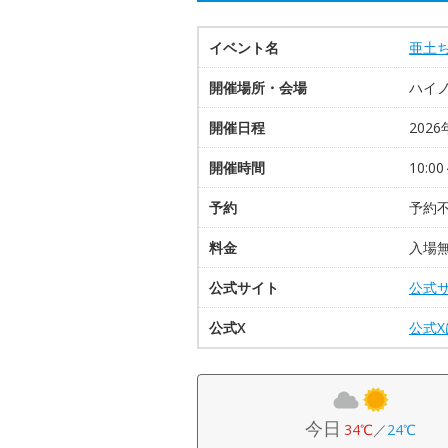
イベント名
亜土ち
開催場所・会場
ハイ
開催日程
2026
開催時間
10:00
予約
予約
料金
入場
公式サイト
公式
公式X
公式
今日
34℃
／
24℃