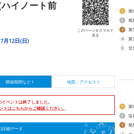
(ハイノート前
第
1
タ
尾
2
第
3
このページをスマホで
見る
第
4
7月12日(日)
甘
5
開催期間など
地図・アクセス
のイベントは終了しました。
第
1
ントはこちらからご確認ください。
塩
2
尾
3
の詳細データ