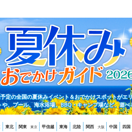
開催予定の全国の夏休みイベント＆おでかけスポットがエ
トや、プール、海水浴場、BBQ・キャンプ場など、遊べ
道
東北
関東
甲信越
東海
北陸
関西
中国
四国
東京
大阪