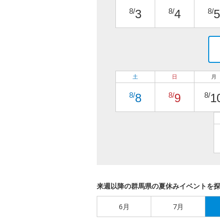
8/
8/
8/
3
4
5
土
日
月
8/
8/
8/
8
9
1
来週以降の群馬県の夏休みイベントを
6月
7月