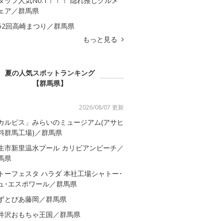
タッフ人気No.1！！！ 隠れ推しグルメ
ェア／群馬県
52回高崎まつり／群馬県
もっと見る
夏の人気スポットランキング
【群馬県】
2026/08/07 更新
カルピス」みらいのミュージアム(アサヒ
料群馬工場)／群馬県
生市新里温水プール カリビアンビーチ／
馬県
トーフェスタ ハラダ 本社工場シャトー･
ュ･エスポワール／群馬県
ずとぴあ藤岡／群馬県
井沢おもちゃ王国／群馬県