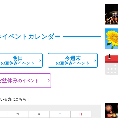
みイベントカレンダー
明日
今週末
の
夏休みイベント
の
夏休みイベント
お盆休み
の
イベント
ている方はこちら！
木
金
土
日