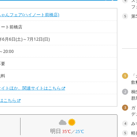
ス
4
フ
ゃんフェア(ハイノート前橋店)
第
5
ノート前橋店
年6月6日(土)～7月12日(日)
～20:00
不要
無料
「
1
飲
サイトほか、関連サイトはこちら
桐
2
群
Xはこちら
ガ
3
デ
み
4
明日
35℃
／
25℃
軽
5