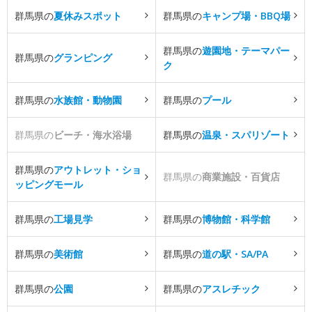
群馬県の
夏休みスポット
群馬県の
キャンプ場・BBQ場
群馬県の
遊園地・テーマパー
群馬県の
グランピング
ク
群馬県の
水族館・動物園
群馬県の
プール
群馬県の
ビーチ・海水浴場
群馬県の
温泉・スパリゾート
群馬県の
アウトレット・ショ
群馬県の
商業施設・百貨店
ッピングモール
群馬県の
工場見学
群馬県の
博物館・科学館
群馬県の
美術館
群馬県の
道の駅・SA/PA
群馬県の
公園
群馬県の
アスレチック