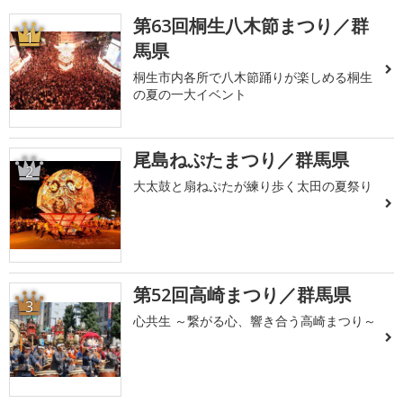
第63回桐生八木節まつり／群
1
馬県
桐生市内各所で八木節踊りが楽しめる桐生
の夏の一大イベント
尾島ねぷたまつり／群馬県
2
大太鼓と扇ねぷたが練り歩く太田の夏祭り
第52回高崎まつり／群馬県
3
心共生 ～繋がる心、響き合う高崎まつり～