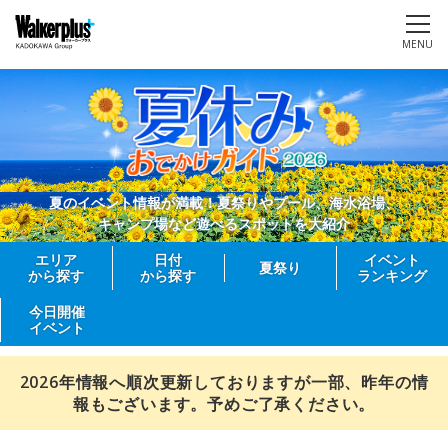
MENU
夏のイベント情報が満載！夏祭りやプール、海水浴場、
キャンプ場など遊べるスポットを大紹介
エリア
日付
イベント
夏祭り
から探す
から探す
ランキング
今日開催
イベント
2026年情報へ順次更新しておりますが一部、昨年の情
報もございます。予めご了承ください。