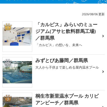
2026/08/06 更新
「カルピス」みらいのミュー
1
ジアム(アサヒ飲料群馬工場)
／群馬県
「カルピス」の想いを、未来へ
みずとぴあ藤岡／群馬県
2
大人から子供まで楽しめる屋内温水プール
桐生市新里温水プール カリビ
3
アンビーチ／群馬県