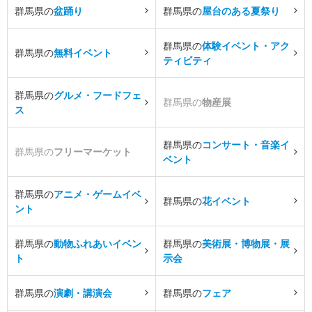
群馬県の
盆踊り
群馬県の
屋台のある夏祭り
群馬県の
体験イベント・アク
群馬県の
無料イベント
ティビティ
群馬県の
グルメ・フードフェ
群馬県の
物産展
ス
群馬県の
コンサート・音楽イ
群馬県の
フリーマーケット
ベント
群馬県の
アニメ・ゲームイベ
群馬県の
花イベント
ント
群馬県の
動物ふれあいイベン
群馬県の
美術展・博物展・展
ト
示会
群馬県の
演劇・講演会
群馬県の
フェア