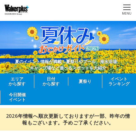
MENU
夏のイベント情報が満載！夏祭りやプール、海水浴場、
キャンプ場など遊べるスポットを大紹介
エリア
日付
イベント
夏祭り
から探す
から探す
ランキング
今日開催
イベント
2026年情報へ順次更新しておりますが一部、昨年の情
報もございます。予めご了承ください。