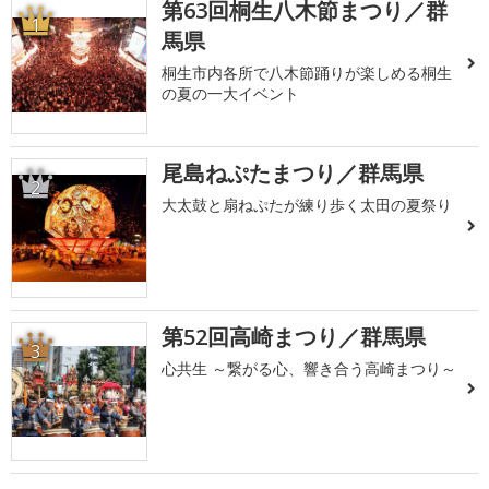
第63回桐生八木節まつり／群
1
馬県
桐生市内各所で八木節踊りが楽しめる桐生
の夏の一大イベント
尾島ねぷたまつり／群馬県
2
大太鼓と扇ねぷたが練り歩く太田の夏祭り
第52回高崎まつり／群馬県
3
心共生 ～繋がる心、響き合う高崎まつり～