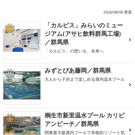
2026/08/06 更新
「カルピス」みらいのミュー
1
ジアム(アサヒ飲料群馬工場)
／群馬県
「カルピス」の想いを、未来へ
みずとぴあ藤岡／群馬県
2
大人から子供まで楽しめる屋内温水プール
桐生市新里温水プール カリビ
3
アンビーチ／群馬県
関東最大級屋内プールで本格的リゾート気