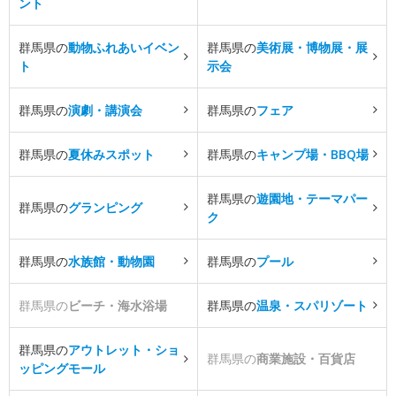
ント
群馬県の
動物ふれあいイベン
群馬県の
美術展・博物展・展
ト
示会
群馬県の
演劇・講演会
群馬県の
フェア
群馬県の
夏休みスポット
群馬県の
キャンプ場・BBQ場
群馬県の
遊園地・テーマパー
群馬県の
グランピング
ク
群馬県の
水族館・動物園
群馬県の
プール
群馬県の
ビーチ・海水浴場
群馬県の
温泉・スパリゾート
群馬県の
アウトレット・ショ
群馬県の
商業施設・百貨店
ッピングモール