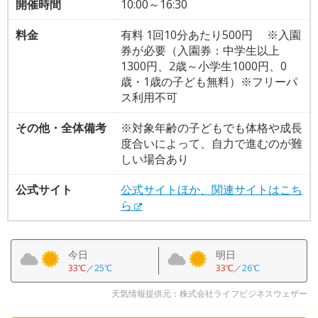
開催時間
10:00～16:30
料金
有料 1回10分あたり500円 ※入園
券が必要（入園券：中学生以上
1300円、2歳～小学生1000円、0
歳・1歳の子ども無料）※フリーパ
ス利用不可
その他・全体備考
※対象年齢の子どもでも体格や成長
度合いによって、自力で進むのが難
しい場合あり
公式サイト
公式サイトほか、関連サイトはこち
ら
今日
明日
33℃
／
25℃
33℃
／
26℃
天気情報提供元：株式会社ライフビジネスウェザー