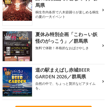
1
馬県
桐生市内各所で八木節踊りが楽しめる桐生
の夏の一大イベント
夏休み特別企画「こわ～い妖
2
怪のがっこう」／群馬県
無料で体験！本格的なおばけやしき
道の駅まえばし赤城BEER
3
GARDEN 2026／群馬県
自然の中で、ちょっと贅沢なビアタイム
を。