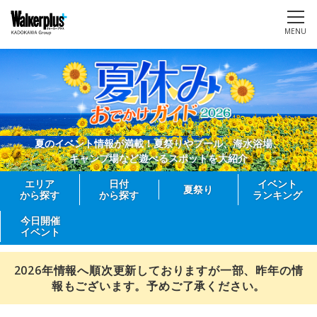
MENU
夏のイベント情報が満載！夏祭りやプール、海水浴場、
キャンプ場など遊べるスポットを大紹介
エリア
日付
イベント
夏祭り
から探す
から探す
ランキング
今日開催
イベント
2026年情報へ順次更新しておりますが一部、昨年の情
報もございます。予めご了承ください。