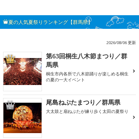
夏の人気夏祭りランキング【群馬県】
2026/08/06 更新
第63回桐生八木節まつり／群
1
馬県
桐生市内各所で八木節踊りが楽しめる桐生
の夏の一大イベント
尾島ねぷたまつり／群馬県
2
大太鼓と扇ねぷたが練り歩く太田の夏祭り