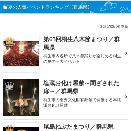
夏の人気イベントランキング【群馬県】
2026/08/08 更新
第63回桐生八木節まつり／群
1
馬県
桐生市内各所で八木節踊りが楽しめる桐生
の夏の一大イベント
塩蔵お化け屋敷～閉ざされた
2
扉～／群馬県
桐生市の重要文化財有鄰館で開催する本格
派お化け屋敷
尾島ねぷたまつり／群馬県
3