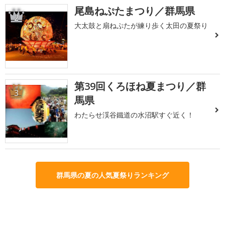
尾島ねぷたまつり／群馬県
2
大太鼓と扇ねぷたが練り歩く太田の夏祭り
第39回くろほね夏まつり／群
3
馬県
わたらせ渓谷鐵道の水沼駅すぐ近く！
群馬県の夏の人気夏祭りランキング