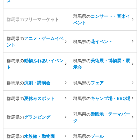
ス
群馬県の
コンサート・音楽イ
群馬県の
フリーマーケット
ベント
群馬県の
アニメ・ゲームイベ
群馬県の
花イベント
ント
群馬県の
動物ふれあいイベン
群馬県の
美術展・博物展・展
ト
示会
群馬県の
演劇・講演会
群馬県の
フェア
群馬県の
夏休みスポット
群馬県の
キャンプ場・BBQ場
群馬県の
遊園地・テーマパー
群馬県の
グランピング
ク
群馬県の
水族館・動物園
群馬県の
プール