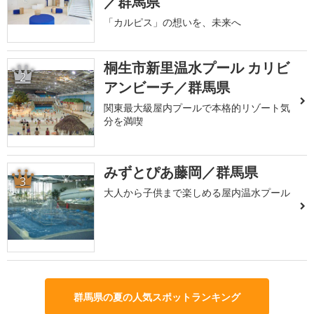
／群馬県
「カルピス」の想いを、未来へ
桐生市新里温水プール カリビ
2
アンビーチ／群馬県
関東最大級屋内プールで本格的リゾート気
分を満喫
みずとぴあ藤岡／群馬県
3
大人から子供まで楽しめる屋内温水プール
群馬県の夏の人気スポットランキング