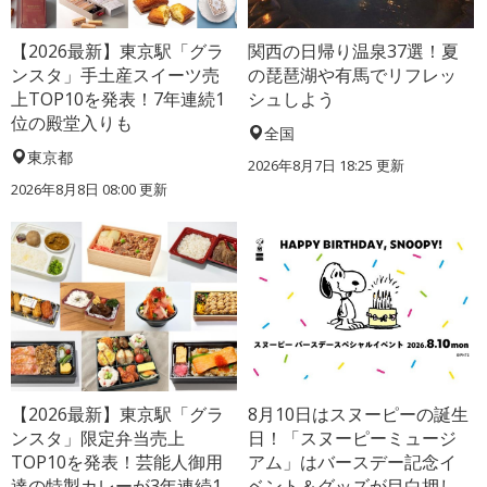
【2026最新】東京駅「グラ
関西の日帰り温泉37選！夏
ンスタ」手土産スイーツ売
の琵琶湖や有馬でリフレッ
上TOP10を発表！7年連続1
シュしよう
位の殿堂入りも
全国
東京都
2026年8月7日 18:25
更新
2026年8月8日 08:00
更新
【2026最新】東京駅「グラ
8月10日はスヌーピーの誕生
ンスタ」限定弁当売上
日！「スヌーピーミュージ
TOP10を発表！芸能人御用
アム」はバースデー記念イ
達の特製カレーが3年連続1
ベント＆グッズが目白押し