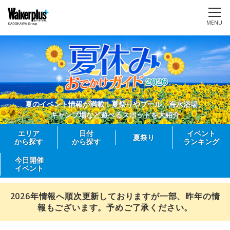
MENU
夏のイベント情報が満載！夏祭りやプール、海水浴場、
キャンプ場など遊べるスポットを大紹介
エリア
日付
イベント
夏祭り
から探す
から探す
ランキング
今日開催
イベント
2026年情報へ順次更新しておりますが一部、昨年の情
報もございます。予めご了承ください。