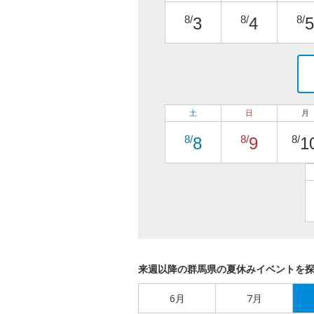
8/
8/
8/
3
4
5
土
日
月
8/
8/
8/
8
9
1
来週以降の群馬県の夏休みイベントを
6月
7月