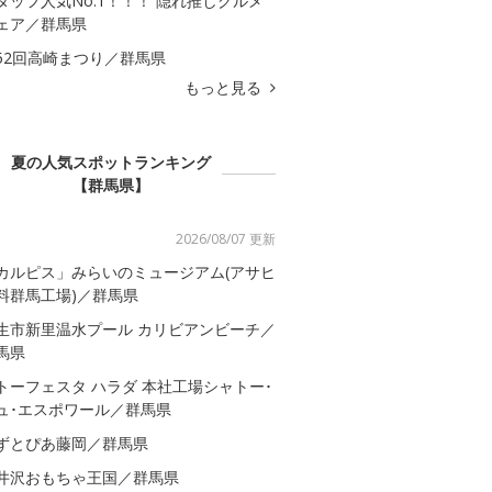
タッフ人気No.1！！！ 隠れ推しグルメ
ェア／群馬県
52回高崎まつり／群馬県
もっと見る
夏の人気スポットランキング
【群馬県】
2026/08/07 更新
カルピス」みらいのミュージアム(アサヒ
料群馬工場)／群馬県
生市新里温水プール カリビアンビーチ／
馬県
トーフェスタ ハラダ 本社工場シャトー･
ュ･エスポワール／群馬県
ずとぴあ藤岡／群馬県
井沢おもちゃ王国／群馬県