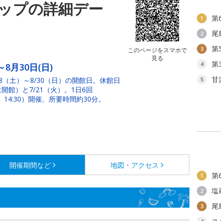
ップの詳細デー
第
1
尾
2
第
3
このページをスマホで
見る
第
4
～8月30日(日)
甘
18（土）～8/30（日）の開館日。休館日
5
は開館）と7/21（火）。1日6回
3:45、14:30）開催、所要時間約30分。
開催期間など
地図・アクセス
第
1
塩
2
尾
3