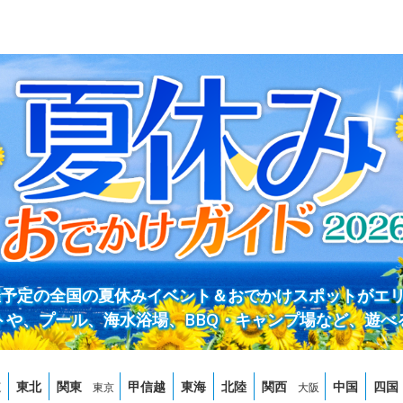
開催予定の全国の夏休みイベント＆おでかけスポットがエ
トや、プール、海水浴場、BBQ・キャンプ場など、遊べ
道
東北
関東
甲信越
東海
北陸
関西
中国
四国
東京
大阪