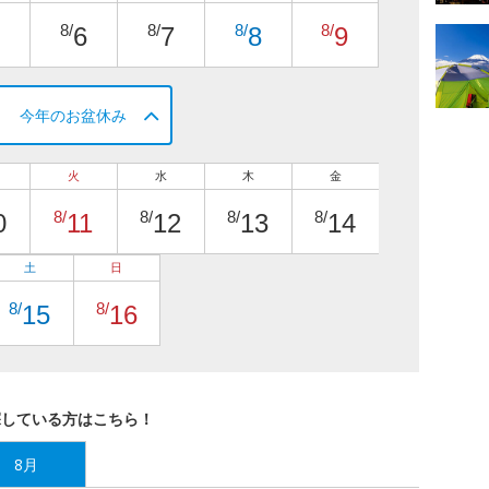
8/
8/
8/
8/
6
7
8
9
今年のお盆休み
火
水
木
金
8/
8/
8/
8/
0
11
12
13
14
土
日
8/
8/
15
16
探している方はこちら！
8月