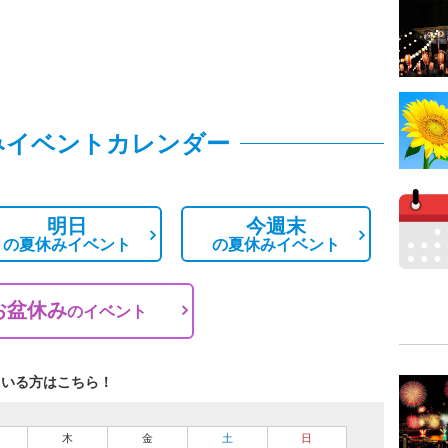
みイベントカレンダー
明日
今週末
の
夏休みイベント
の
夏休みイベント
お盆休み
の
イベント
ている方はこちら！
木
金
土
日