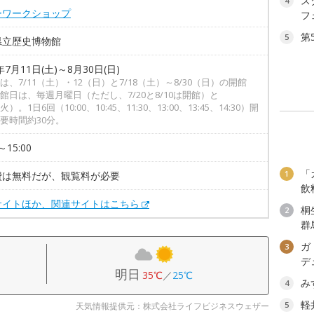
ス
4
ーワークショップ
フ
第
5
県立歴史博物館
年7月11日(土)～8月30日(日)
は、7/11（土）・12（日）と7/18（土）～8/30（日）の開館
館日は、毎週月曜日（ただし、7/20と8/10は開館）と
（火）。1日6回（10:00、10:45、11:30、13:00、13:45、14:30）開
要時間約30分。
～15:00
「
1
費は無料だが、観覧料が必要
飲
サイトほか、関連サイトはこちら
桐
2
群
ガ
3
デ
明日
35℃
／
25℃
み
4
軽
5
天気情報提供元：株式会社ライフビジネスウェザー