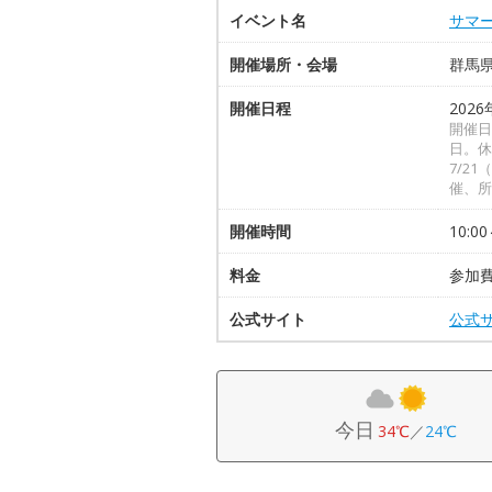
イベント名
サマ
開催場所・会場
群馬
開催日程
2026
開催日
日。休
7/21
催、所
開催時間
10:00
料金
参加
公式サイト
公式
今日
34℃
／
24℃