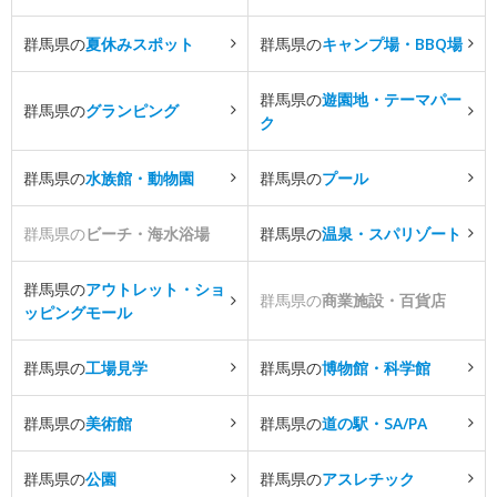
群馬県の
夏休みスポット
群馬県の
キャンプ場・BBQ場
群馬県の
遊園地・テーマパー
群馬県の
グランピング
ク
群馬県の
水族館・動物園
群馬県の
プール
群馬県の
ビーチ・海水浴場
群馬県の
温泉・スパリゾート
群馬県の
アウトレット・ショ
群馬県の
商業施設・百貨店
ッピングモール
群馬県の
工場見学
群馬県の
博物館・科学館
群馬県の
美術館
群馬県の
道の駅・SA/PA
群馬県の
公園
群馬県の
アスレチック