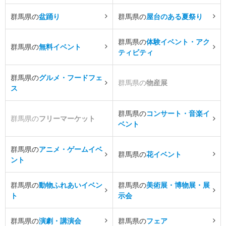
群馬県の
盆踊り
群馬県の
屋台のある夏祭り
群馬県の
体験イベント・アク
群馬県の
無料イベント
ティビティ
群馬県の
グルメ・フードフェ
群馬県の
物産展
ス
群馬県の
コンサート・音楽イ
群馬県の
フリーマーケット
ベント
群馬県の
アニメ・ゲームイベ
群馬県の
花イベント
ント
群馬県の
動物ふれあいイベン
群馬県の
美術展・博物展・展
ト
示会
群馬県の
演劇・講演会
群馬県の
フェア