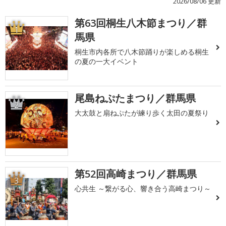
2026/08/06 更新
第63回桐生八木節まつり／群
1
馬県
桐生市内各所で八木節踊りが楽しめる桐生
の夏の一大イベント
尾島ねぷたまつり／群馬県
2
大太鼓と扇ねぷたが練り歩く太田の夏祭り
第52回高崎まつり／群馬県
3
心共生 ～繋がる心、響き合う高崎まつり～