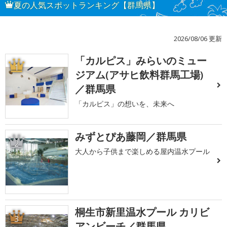
夏の人気スポットランキング【群馬県】
2026/08/06 更新
「カルピス」みらいのミュー
1
ジアム(アサヒ飲料群馬工場)
／群馬県
「カルピス」の想いを、未来へ
みずとぴあ藤岡／群馬県
2
大人から子供まで楽しめる屋内温水プール
桐生市新里温水プール カリビ
3
アンビーチ／群馬県