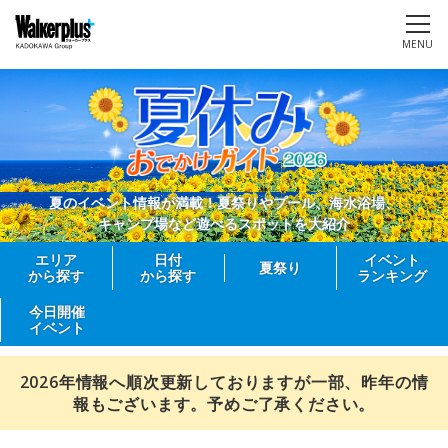
MENU
夏のイベント情報が満載！夏祭りやプール、海水浴場、
キャンプ場など遊べるスポットを大紹介
エリア
日付
イベント
夏祭り
から探す
から探す
ランキング
今日開催
イベント
2026年情報へ順次更新しておりますが一部、昨年の情
報もございます。予めご了承ください。