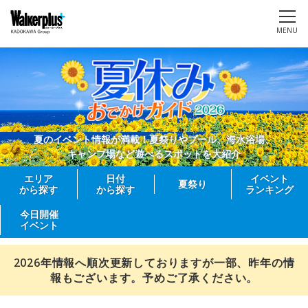
MENU
夏のイベント情報が満載！夏祭りやプール、海水浴場、
キャンプ場など遊べるスポットを大紹介
エリア
日付
イベント
夏祭り
から探す
から探す
ランキング
今日開催
イベント
2026年情報へ順次更新しておりますが一部、昨年の情
報もございます。予めご了承ください。