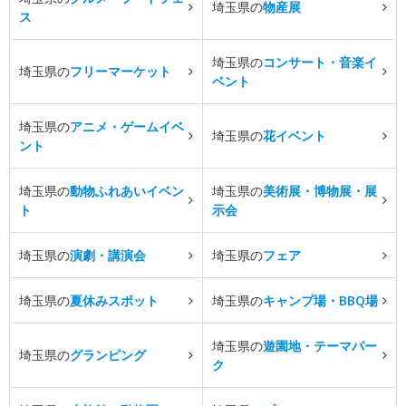
埼玉県の
物産展
ス
埼玉県の
コンサート・音楽イ
埼玉県の
フリーマーケット
ベント
埼玉県の
アニメ・ゲームイベ
埼玉県の
花イベント
ント
埼玉県の
動物ふれあいイベン
埼玉県の
美術展・博物展・展
ト
示会
埼玉県の
演劇・講演会
埼玉県の
フェア
埼玉県の
夏休みスポット
埼玉県の
キャンプ場・BBQ場
埼玉県の
遊園地・テーマパー
埼玉県の
グランピング
ク