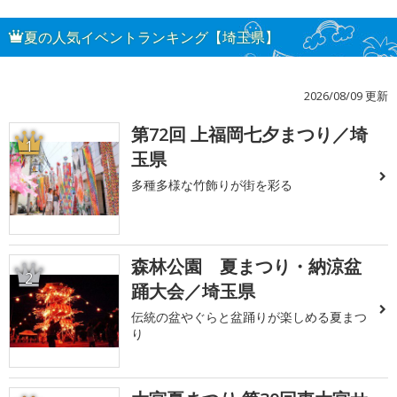
夏の人気イベントランキング【埼玉県】
2026/08/09 更新
第72回 上福岡七夕まつり／埼
1
玉県
多種多様な竹飾りが街を彩る
森林公園 夏まつり・納涼盆
2
踊大会／埼玉県
伝統の盆やぐらと盆踊りが楽しめる夏まつ
り