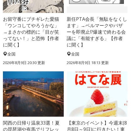
お留守番にブチギレた愛猫
新任PTA会長「無駄をなくし
「ウンコしてやろうかな」
ます」→ベルマークやバザ
→まさかの標的に「目が笑
ーを即廃止!?爆速で終わる会
ってない！」と恐怖【作者
議に「有能すぎる」【作者
に聞く】
に聞く】
全国
全国
2026年8月9日 20:30
更新
2026年8月9日 18:13
更新
関西の日帰り温泉33選！夏
【東京のイベント】今週末(8
の琵琶湖や有馬でリフレッ
月8日～9日)に行きたい！東