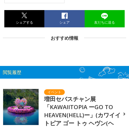
シェアする
シェア
友だちに送る
おすすめ情報
閲覧履歴
増田セバスチャン展
「KAWAIITOPIA ーGO TO
HEAVEN(HELL)ー」(カワイイ
トピア ゴー トゥ ヘヴン(ヘ